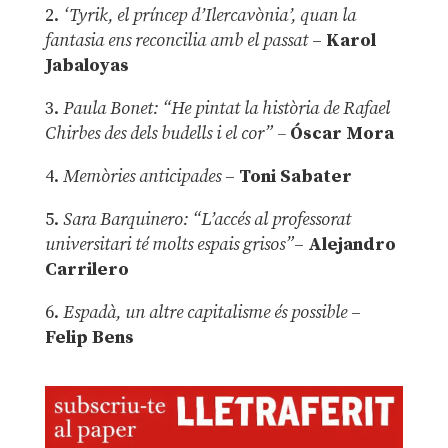
2.
‘Tyrik, el príncep d’Ilercavònia’, quan la
fantasia ens reconcilia amb el passat
–
Karol
Jabaloyas
3.
Paula Bonet: “He pintat la història de Rafael
Chirbes des dels budells i el cor” –
Óscar Mora
4.
Memòries anticipades
–
Toni Sabater
5.
Sara Barquinero: “L’accés al professorat
universitari té molts espais grisos”
–
Alejandro
Carrilero
6.
Espadà, un altre capitalisme és possible
–
Felip Bens