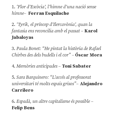
1.
‘Flor d’Escòcia’, l’himne d’una nació sense
himne–
Ferran Esquilache
2.
‘Tyrik, el príncep d’Ilercavònia’, quan la
fantasia ens reconcilia amb el passat
–
Karol
Jabaloyas
3.
Paula Bonet: “He pintat la història de Rafael
Chirbes des dels budells i el cor” –
Óscar Mora
4.
Memòries anticipades
–
Toni Sabater
5.
Sara Barquinero: “L’accés al professorat
universitari té molts espais grisos”
–
Alejandro
Carrilero
6.
Espadà, un altre capitalisme és possible
–
Felip Bens