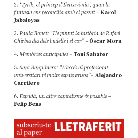
2.
‘Tyrik, el príncep d’Ilercavònia’, quan la
fantasia ens reconcilia amb el passat
–
Karol
Jabaloyas
3.
Paula Bonet: “He pintat la història de Rafael
Chirbes des dels budells i el cor” –
Óscar Mora
4.
Memòries anticipades
–
Toni Sabater
5.
Sara Barquinero: “L’accés al professorat
universitari té molts espais grisos”
–
Alejandro
Carrilero
6.
Espadà, un altre capitalisme és possible
–
Felip Bens