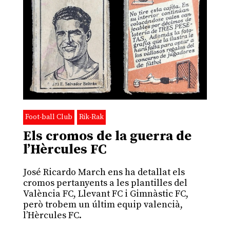
Foot-ball Club
Rik-Rak
Els cromos de la guerra de
l’Hèrcules FC
José Ricardo March ens ha detallat els
cromos pertanyents a les plantilles del
València FC, Llevant FC i Gimnàstic FC,
però trobem un últim equip valencià,
l’Hèrcules FC.