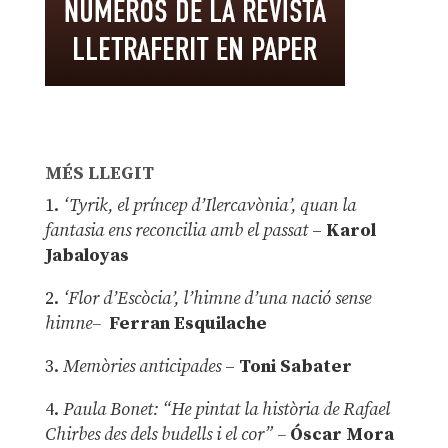
MÉS LLEGIT
1.
‘Tyrik, el príncep d’Ilercavònia’, quan la
fantasia ens reconcilia amb el passat
–
Karol
Jabaloyas
2.
‘Flor d’Escòcia’, l’himne d’una nació sense
himne–
Ferran Esquilache
3.
Memòries anticipades
–
Toni Sabater
4.
Paula Bonet: “He pintat la història de Rafael
Chirbes des dels budells i el cor” –
Óscar Mora