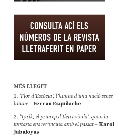
MÉS LLEGIT
1.
‘Flor d’Escòcia’, l’himne d’una nació sense
himne–
Ferran Esquilache
2.
‘Tyrik, el príncep d’Ilercavònia’, quan la
fantasia ens reconcilia amb el passat
–
Karol
Jabaloyas