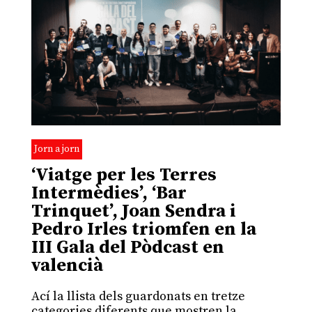
Jorn a jorn
‘Viatge per les Terres
Intermèdies’, ‘Bar
Trinquet’, Joan Sendra i
Pedro Irles triomfen en la
III Gala del Pòdcast en
valencià
Ací la llista dels guardonats en tretze
categories diferents que mostren la