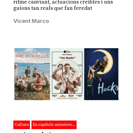
ritme canviant, actuacions creïbles i uns
guions tan reals que fan feredat
Vicent Marco
Cultura
En capítols anteriors…