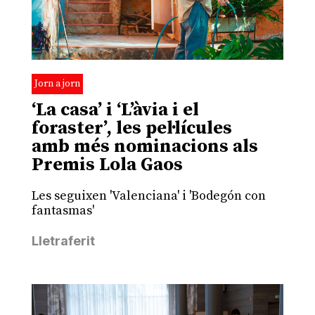
Jorn a jorn
‘La casa’ i ‘L’àvia i el
foraster’, les pel·lícules
amb més nominacions als
Premis Lola Gaos
Les seguixen 'Valenciana' i 'Bodegón con
fantasmas'
Lletraferit