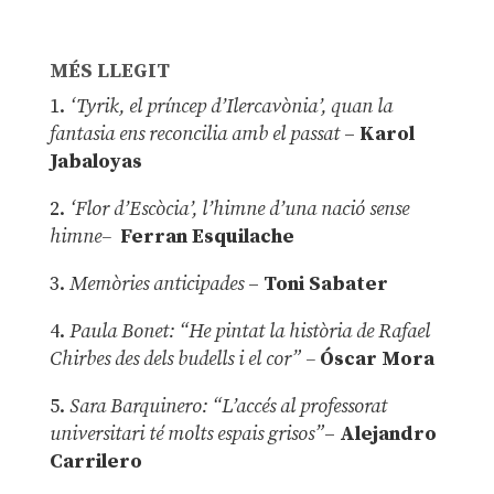
MÉS LLEGIT
1.
‘Tyrik, el príncep d’Ilercavònia’, quan la
fantasia ens reconcilia amb el passat
–
Karol
Jabaloyas
2.
‘Flor d’Escòcia’, l’himne d’una nació sense
himne–
Ferran Esquilache
3.
Memòries anticipades
–
Toni Sabater
4.
Paula Bonet: “He pintat la història de Rafael
Chirbes des dels budells i el cor” –
Óscar Mora
5.
Sara Barquinero: “L’accés al professorat
universitari té molts espais grisos”
–
Alejandro
Carrilero