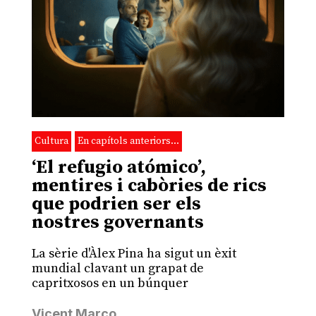
Cultura
En capítols anteriors…
‘El refugio atómico’,
mentires i cabòries de rics
que podrien ser els
nostres governants
La sèrie d'Àlex Pina ha sigut un èxit
mundial clavant un grapat de
capritxosos en un búnquer
Vicent Marco