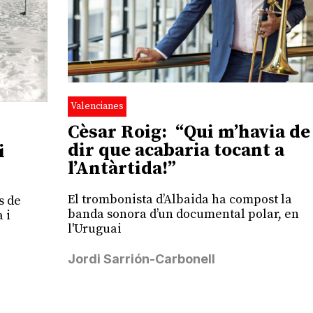
Valencianes
Cèsar Roig: “Qui m’havia de
dir que acabaria tocant a
i
l’Antàrtida!”
El trombonista d’Albaida ha compost la
s de
banda sonora d’un documental polar, en
 i
l'Uruguai
a
Jordi Sarrión-Carbonell