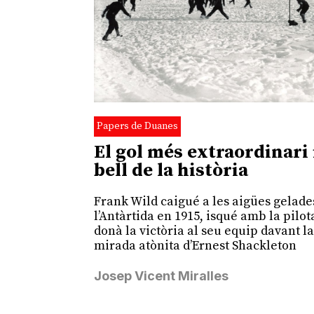
Papers de Duanes
El gol més extraordinari 
bell de la història
Frank Wild caigué a les aigües gelade
l’Antàrtida en 1915, isqué amb la pilota
donà la victòria al seu equip davant l
mirada atònita d’Ernest Shackleton
Josep Vicent Miralles