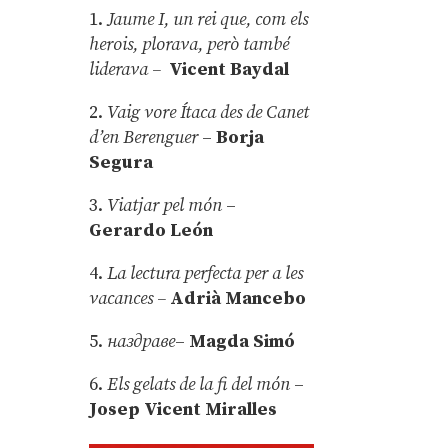
1.
Jaume I, un rei que, com els
herois, plorava, però també
liderava –
Vicent Baydal
2.
Vaig vore Ítaca des de Canet
d’en Berenguer
–
Borja
Segura
3.
Viatjar pel món
–
Gerardo León
4.
La lectura perfecta per a les
vacances –
Adrià Mancebo
5.
наздраве
–
Magda Simó
6.
Els gelats de la fi del món
–
Josep Vicent Miralles