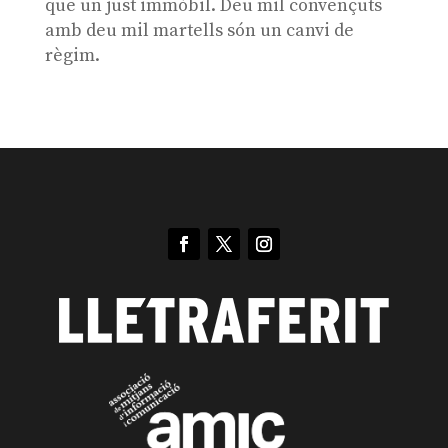
que un just immòbil. Deu mil convençuts
amb deu mil martells són un canvi de
règim.