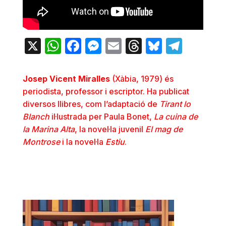
X
WhatsApp
Facebook
Messenger
Email
Threads
Bluesky
Teleg
Josep Vicent Miralles
(Xàbia, 1979) és
periodista, professor i escriptor. Ha publicat
diversos llibres, com l’adaptació de
Tirant lo
Blanch
il·lustrada per Paula Bonet,
La cuina de
la Marina Alta
, la novel·la juvenil
El mag de
Montrose
i la novel·la
Estiu
.