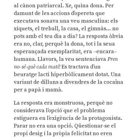
al cànon patriarcal. Xe, quina dona. Per
damunt de les accions d’opereta que
executava sonava una veu masculina: els
xiquets, el treball, la casa, el gimnàs… no
pots amb el teu dia a dia? La resposta òbvia
era no, clar, perquè la dona, tot i la seua
esperançada exemplaritat, era –encara–
humana. Llavors, la veu sentenciava
Pren
no-sé-què cada matí!
Es tractava d’un
beuratge lacti hiperbòlicament dotat. Una
variant de dilluns a divendres de la cocaïna
per a papà i mamà.
La resposta era monstruosa, perquè no
considerava l’opció que el problema
estiguera en l’exigència de la protagonista.
Parar no era una opció. Qüestionar-se el
propi desig i la pròpia felicitat no eren