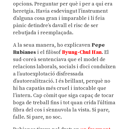
opcions. Preguntar per què i per a qui era
heretgia. Havia esdevingut l’instrument
d’alguna cosa gran i imparable i li feia
pànic detindre’s davall el risc de ser
rebutjada i reemplaçada.
A la seua manera, ho explicaven
Pepe
Rubianes
i el filòsof
Byung-Chul Han
. El
sud-coreà sentenciava que el model de
relacions laborals, socials i d’oci conduïxen
a l’autoexplotació disfressada
d’autorealització. I és brillant, perquè no
hi ha capatàs més cruel i intocable que
l’intern. Cap còmit que siga capaç de tocar
boga de treball fins i tot quan crida l’última
fibra del cos i s’ennuvola la vista. Si pare,
falle. Si pare, no soc.