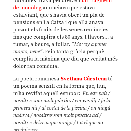
Rubianes tirava pel dret: en
un fragment
de monòleg
anunciava que estava
estalviant, que s’havia obert un pla de
pensions en La Caixa i que allà anava
posant els fruits de les seues renúncies
fins que complira els 80 anys. I llavors… a
fumar, a beure, a follar.
“Me voy a poner
morao, nene”
. Feia tanta gràcia perquè
complia la màxima que diu que veritat més
dolor fan comèdia.
La poeta romanesa
Svetlana Cârstean
té
un poema senzill en la forma que, hui,
m’ha revifat aquell estupor:
En este país /
nosaltres som molt pràctics / em vas dir / ja la
primera nit / al costat de la piscina / on ningú
nadava / nosaltres som molt pràctics ací /
nosaltres deixem que muiga / tot el que no
produïx res
.