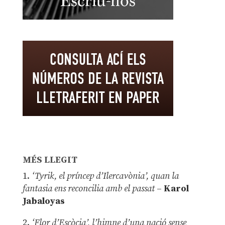
MÉS LLEGIT
1.
‘Tyrik, el príncep d’Ilercavònia’, quan la
fantasia ens reconcilia amb el passat
–
Karol
Jabaloyas
2.
‘Flor d’Escòcia’, l’himne d’una nació sense