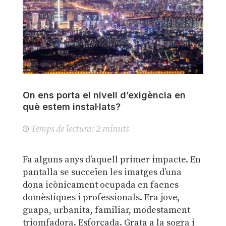
On ens porta el nivell d’exigència en
què estem instal·lats?
Temps de lectura:
2
minuts
Fa alguns anys d’aquell primer impacte. En
pantalla se succeïen les imatges d’una
dona icònicament ocupada en faenes
domèstiques i professionals. Era jove,
guapa, urbanita, familiar, modestament
triomfadora. Esforçada. Grata a la sogra i