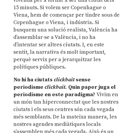
vivenda per a tornar a ser una ciutat dels
15 minuts. Si volem ser Copenhague o
Viena, hem de començar per tindre sous de
Copenhague o Viena, i indústria. Si
busquem una solució realista, València ha
d’assemblar-se a València, i no ha
d’intentar ser altres ciutats. I, en este
sentit, la narrativa és molt important,
perquè servix per a jerarquitzar les
polítiques públiques.
No hi ha ciutats
clickbait
sense
periodisme
clickbait.
Quin paper juga el
periodisme en este paradigma?
Vivim en
un món tan hiperconnectat que les nostres
ciutats i els seus centres són cada vegada
més semblants. De la mateixa manera, les
nostres agendes mediàtiques locals
s’assemblen més cada vegada. Això és un