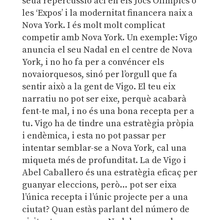
seua repercussió ací en els Jocs Olímpics o
les ‘Expos’ i la modernitat financera naix a
Nova York. I és molt molt complicat
competir amb Nova York. Un exemple: Vigo
anuncia el seu Nadal en el centre de Nova
York, i no ho fa per a convéncer els
novaiorquesos, sinó per l’orgull que fa
sentir això a la gent de Vigo. El teu eix
narratiu no pot ser eixe, perquè acabarà
fent-te mal, i no és una bona recepta per a
tu. Vigo ha de tindre una estratègia pròpia
i endèmica, i esta no pot passar per
intentar semblar-se a Nova York, cal una
miqueta més de profunditat. La de Vigo i
Abel Caballero és una estratègia eficaç per
guanyar eleccions, però… pot ser eixa
l’única recepta i l’únic projecte per a una
ciutat? Quan estàs parlant del número de