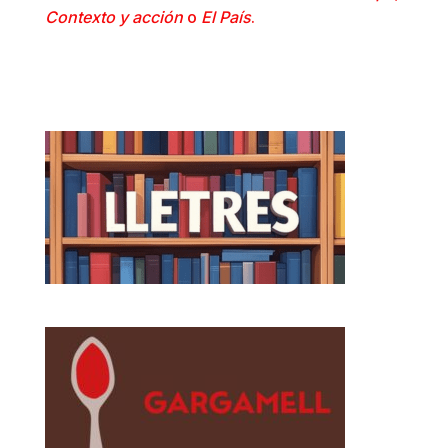
Contexto y acción
o
El País
.