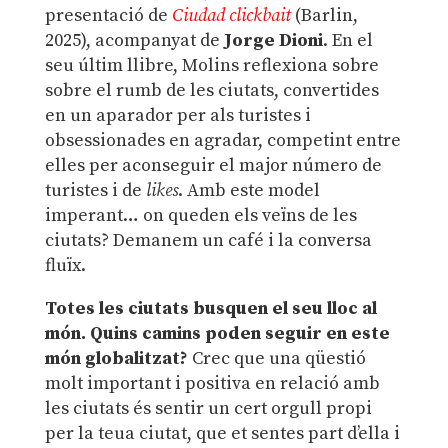
presentació de
Ciudad clickbait
(Barlin,
2025), acompanyat de
Jorge Dioni
. En el
seu últim llibre, Molins reflexiona sobre
sobre el rumb de les ciutats, convertides
en un aparador per als turistes i
obsessionades en agradar, competint entre
elles per aconseguir el major número de
turistes i de
likes
. Amb este model
imperant… on queden els veïns de les
ciutats? Demanem un café i la conversa
fluïx.
Totes les ciutats busquen el seu lloc al
món. Quins camins poden seguir en este
món globalitzat?
Crec que una qüestió
molt important i positiva en relació amb
les ciutats és sentir un cert orgull propi
per la teua ciutat, que et sentes part d’ella i