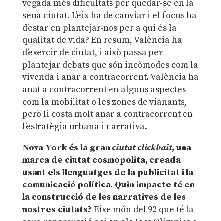
vegada més dificultats per quedar-se en la
seua ciutat. L’eix ha de canviar i el focus ha
d’estar en plantejar-nos per a qui és la
qualitat de vida? En resum, València ha
d’exercir de ciutat, i això passa per
plantejar debats que són incòmodes com la
vivenda i anar a contracorrent. València ha
anat a contracorrent en alguns aspectes
com la mobilitat o les zones de vianants,
però li costa molt anar a contracorrent en
l’estratègia urbana i narrativa.
Nova York és la gran
ciutat
clickbait
, una
marca de ciutat cosmopolita, creada
usant els llenguatges de la publicitat i la
comunicació política. Quin impacte té en
la construcció de les narratives de les
nostres ciutats?
Eixe món del 92 que té la