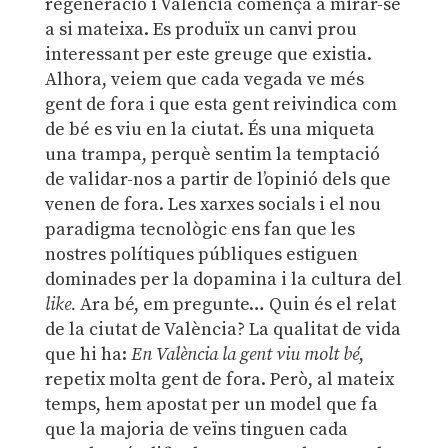
regeneració i València comença a mirar-se
a si mateixa. Es produïx un canvi prou
interessant per este greuge que existia.
Alhora, veiem que cada vegada ve més
gent de fora i que esta gent reivindica com
de bé es viu en la ciutat. És una miqueta
una trampa, perquè sentim la temptació
de validar-nos a partir de l’opinió dels que
venen de fora. Les xarxes socials i el nou
paradigma tecnològic ens fan que les
nostres polítiques públiques estiguen
dominades per la dopamina i la cultura del
like.
Ara bé, em pregunte… Quin és el relat
de la ciutat de València? La qualitat de vida
que hi ha:
En València la gent viu molt bé
,
repetix molta gent de fora. Però, al mateix
temps, hem apostat per un model que fa
que la majoria de veïns tinguen cada