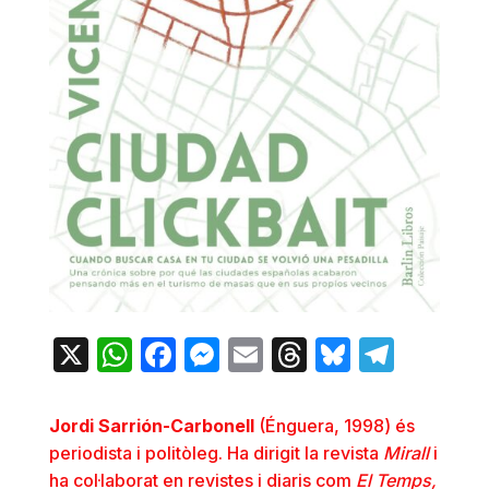
X
WhatsApp
Facebook
Messenger
Email
Threads
Bluesky
Teleg
Jordi Sarrión-Carbonell
(Énguera, 1998) és
periodista i politòleg. Ha dirigit la revista
Mirall
i
ha col·laborat en revistes i diaris com
El Temps,