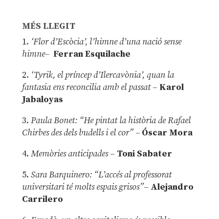
MÉS LLEGIT
1.
‘Flor d’Escòcia’, l’himne d’una nació sense
himne–
Ferran Esquilache
2.
‘Tyrik, el príncep d’Ilercavònia’, quan la
fantasia ens reconcilia amb el passat
–
Karol
Jabaloyas
3.
Paula Bonet: “He pintat la història de Rafael
Chirbes des dels budells i el cor” –
Óscar Mora
4.
Memòries anticipades
–
Toni Sabater
5.
Sara Barquinero: “L’accés al professorat
universitari té molts espais grisos”
–
Alejandro
Carrilero