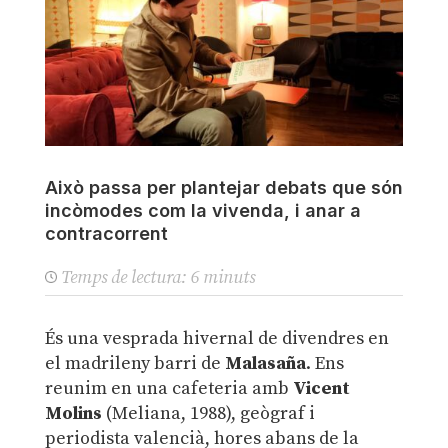
Això passa per plantejar debats que són
incòmodes com la vivenda, i anar a
contracorrent
Temps de lectura:
6
minuts
És una vesprada hivernal de divendres en
el madrileny barri de
Malasaña
. Ens
reunim en una cafeteria amb
Vicent
Molins
(Meliana, 1988), geògraf i
periodista valencià, hores abans de la