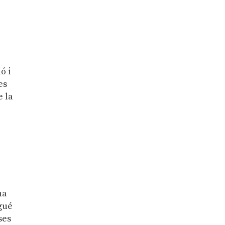
ó i
es
e la
na
igué
ses