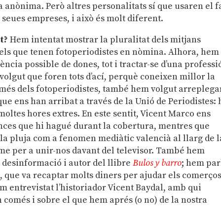
 anònima. Però altres personalitats sí que usaren el 
s seues empreses, i això és molt diferent.
st?
Hem intentat mostrar la pluralitat dels mitjans
 els que tenen fotoperiodistes en nòmina. Alhora, hem
cia possible de dones, tot i tractar-se d’una professi
volgut que foren tots d’ací, perquè coneixen millor la
A més dels fotoperiodistes, també hem volgut arreplega
que ens han arribat a través de la Unió de Periodistes: 
 moltes hores extres. En este sentit, Vicent Marco ens
ances que hi hagué durant la cobertura, mentres que
 la pluja com a fenomen mediàtic valencià al llarg de l
orme per a unir-nos davant del televisor. També hem
desinformació i autor del llibre
Bulos y barro
; hem par
, que va recaptar molts diners per ajudar els comerço
 entrevistat l’historiador Vicent Baydal, amb qui
 comés i sobre el que hem aprés (o no) de la nostra