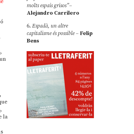
de
molts espais grisos”
–
Alejandro Carrilero
ió
6.
Espadà, un altre
capitalisme és possible
–
Felip
n
Bens
,
 un
,
 que
,
e la
ns