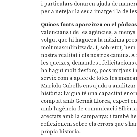
i particulars donaren ajuda de manera
per a netejar la seua imatge i la de le
Quines fonts apareixen en el pòdca
valencians i de les agències, almenys
volgut que hi haguera la màxima presèn
molt masculinitzada. I, sobretot, hem 
nostra realitat i els nostres camins. 
les queixes, demandes i felicitacions 
ha hagut molt d’esforç, pocs mitjans i
servix com a aplec de totes les manc
Mariola Cubells ens ajuda a analitzar
història: l’aigua té una capacitat en
comptat amb Germà Llorca, expert en 
amb l’agència de comunicació Sibèria
afectats amb la campanya; i també hem
reflexionem sobre els errors que s’han
pròpia història.