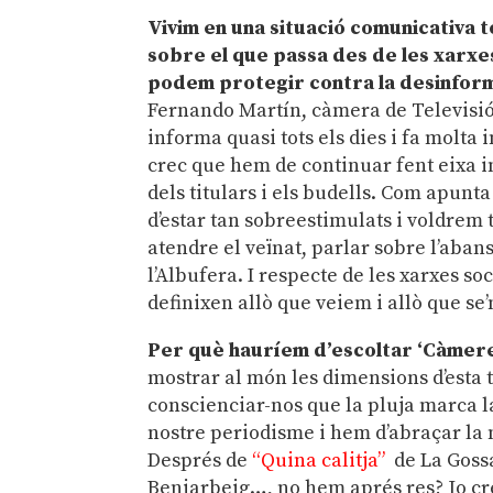
Vivim en una situació comunicativa 
sobre el que passa des de les xarxe
podem protegir contra la desinfor
Fernando Martín, càmera de Televisió
informa quasi tots els dies i fa molt
crec que hem de continuar fent eixa i
dels titulars i els budells. Com apu
d’estar tan sobreestimulats i voldrem 
atendre el veïnat, parlar sobre l’abans 
l’Albufera. I respecte de les xarxes s
definixen allò que veiem i allò que se
Per què hauríem d’escoltar ‘Càmere
mostrar al món les dimensions d’esta t
conscienciar-nos que la pluja marca la
nostre periodisme i hem d’abraçar la n
Després de
“Quina calitja”
de La Gossa
Beniarbeig…, no hem aprés res? Jo cre