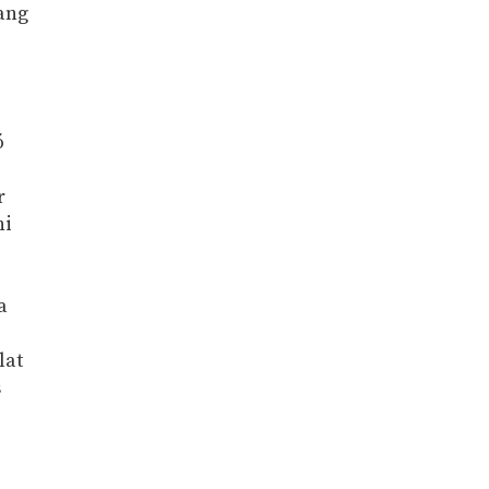
fang
ó
r
hi
a
lat
s