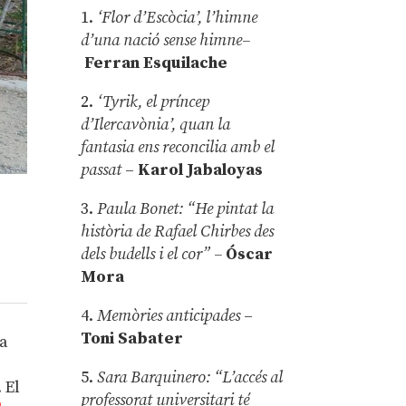
1.
‘Flor d’Escòcia’, l’himne
d’una nació sense himne–
Ferran Esquilache
2.
‘Tyrik, el príncep
d’Ilercavònia’, quan la
fantasia ens reconcilia amb el
passat
–
Karol Jabaloyas
3.
Paula Bonet: “He pintat la
història de Rafael Chirbes des
dels budells i el cor” –
Óscar
Mora
4.
Memòries anticipades
–
Toni Sabater
ha
5.
Sara Barquinero: “L’accés al
 El
professorat universitari té