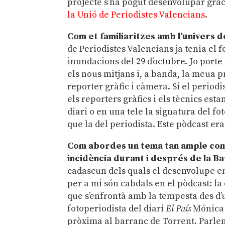
projecte s’ha pogut desenvolupar gràc
la Unió de Periodistes Valencians
.
Com et familiaritzes amb l’univers 
de Periodistes Valencians ja tenia el f
inundacions del 29 d’octubre. Jo porte
els nous mitjans i, a banda, la meua
reporter gràfic i càmera. Si el period
els reporters gràfics i els tècnics est
diari o en una tele la signatura del f
que la del periodista. Este pòdcast er
Com abordes un tema tan ample com l
incidència durant i després de la 
cadascun dels quals el desenvolupe en 
per a mi són cabdals en el pòdcast: la
que s’enfrontà amb la tempesta des d’un
fotoperiodista del diari
El País
Mónica 
pròxima al barranc de Torrent. Parlem