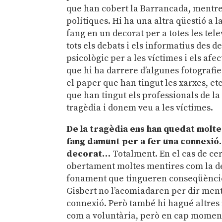
que han cobert la Barrancada, mentre
polítiques. Hi ha una altra qüestió a 
fang en un decorat per a totes les telev
tots els debats i els informatius des d
psicològic per a les víctimes i els afe
que hi ha darrere d’algunes fotografie
el paper que han tingut les xarxes, et
que han tingut els professionals de la
tragèdia i donem veu a les víctimes.
De la tragèdia ens han quedat molte
fang damunt per a fer una connexió.
decorat…
Totalment. En el cas de ce
obertament moltes mentires com la de
fonament que tingueren conseqüències,
Gisbert no l’acomiadaren per dir ment
connexió. Però també hi hagué altres 
com a voluntària, però en cap moment 