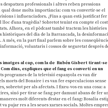
s despatxen professionals i altres reben pressions
la qual done molta importància: com va convertir-se el
isions i influenciadors. ¿Fins a quan està justificat fer
el lloc d’una tragèdia? Sobretot tenint en compte el cost
ctats. Alhora, en el pòdcast també tractem les històries
s històriques del dia de la Barrancada, la desinformaci
c. A més, en la part final parlem sobre les conseqüènci
 informació, voluntaris i cossos de seguretat després d
s imatges al cap, com la de Rubén Gisbert tirant-se
 Com dius, expliques que el fang es convertí en un
rts programes de la televisió espanyola es van dir
ls morts del Bonaire i es van fer especulacions sense
 sobretot per als afectats. I fixeu-vos en una cosa: a
ires, sinó per tirar-se fang per damunt abans de fer u
maneres molt diferents d’estar en el fang: Rosalia est
va pujar res a les seues xarxes socials. Moltes empre