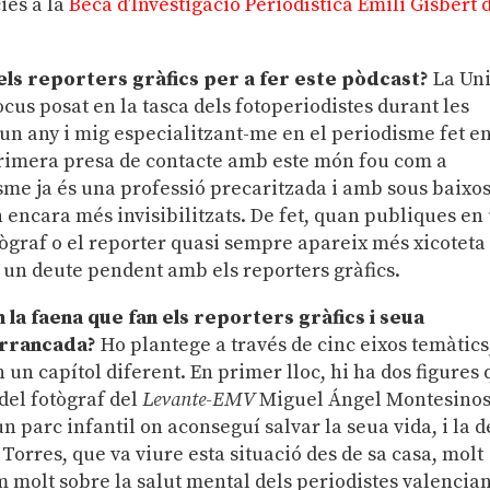
ies a la
Beca d’Investigació Periodística Emili Gisbert 
dels reporters gràfics per a fer este pòdcast?
La Un
ocus posat en la tasca dels fotoperiodistes durant les
 un any i mig especialitzant-me en el periodisme fet e
 primera presa de contacte amb este món fou com a
isme ja és una professió precaritzada i amb sous baixos
an encara més invisibilitzats. De fet, quan publiques en
otògraf o el reporter quasi sempre apareix més xicoteta
a un deute pendent amb els reporters gràfics.
a faena que fan els reporters gràfics i seua
Barrancada?
Ho plantege a través de cinc eixos temàtics
un capítol diferent. En primer lloc, hi ha dos figures
 del fotògraf del
Levante-EMV
Miguel Ángel Montesinos
 parc infantil on aconseguí salvar la seua vida, i la d
Torres, que va viure esta situació des de sa casa, molt
 molt sobre la salut mental dels periodistes valencia