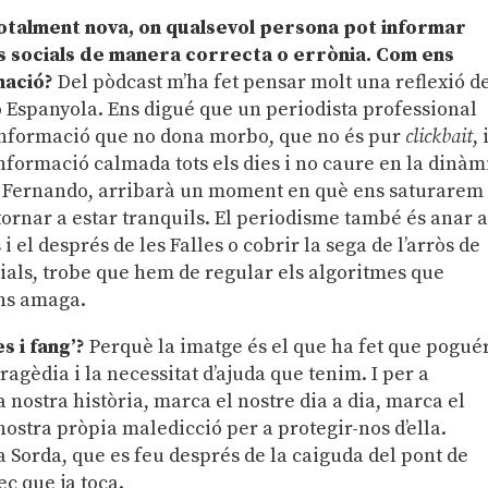
totalment nova, on qualsevol persona pot informar
s socials de manera correcta o errònia. Com ens
mació?
Del pòdcast m’ha fet pensar molt una reflexió d
 Espanyola. Ens digué que un periodista professional
a informació que no dona morbo, que no és pur
clickbait
, 
nformació calmada tots els dies i no caure en la dinàm
nta Fernando, arribarà un moment en què ens saturarem
tornar a estar tranquils. El periodisme també és anar 
i el després de les Falles o cobrir la sega de l’arròs de
ocials, trobe que hem de regular els algoritmes que
’ns amaga.
s i fang’?
Perquè la imatge és el que ha fet que pogu
ragèdia i la necessitat d’ajuda que tenim. I per a
 nostra història, marca el nostre dia a dia, marca el
ostra pròpia maledicció per a protegir-nos d’ella.
 Sorda, que es feu després de la caiguda del pont de
c que ja toca.