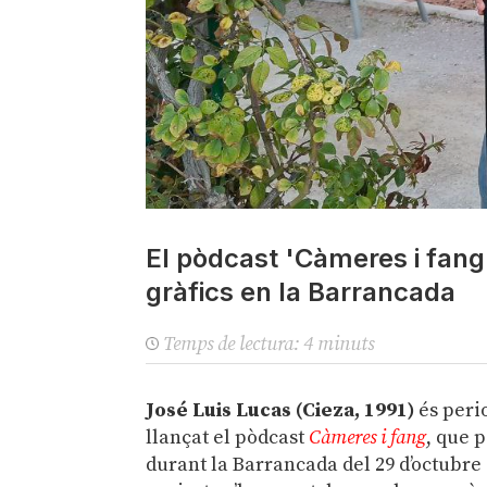
El pòdcast 'Càmeres i fang'
gràfics en la Barrancada
Temps de lectura:
4
minuts
José Luis Lucas (Cieza, 1991)
és peri
llançat el pòdcast
Càmeres i fang
, que 
durant la Barrancada del 29 d’octubre 