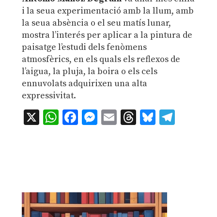
i la seua experimentació amb la llum, amb
la seua absència o el seu matís lunar,
mostra l’interés per aplicar a la pintura de
paisatge l’estudi dels fenòmens
atmosfèrics, en els quals els reflexos de
l’aigua, la pluja, la boira o els cels
ennuvolats adquirixen una alta
expressivitat.
X
WhatsApp
Facebook
Messenger
Email
Threads
Bluesky
Teleg