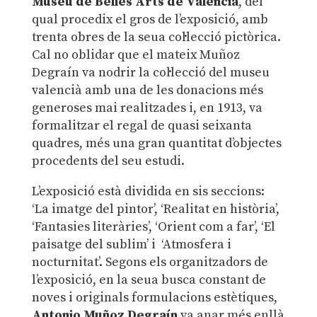
Museu de Belles Arts de València
, del
qual procedix el gros de l’exposició, amb
trenta obres de la seua col·lecció pictòrica.
Cal no oblidar que el mateix Muñoz
Degraín va nodrir la col·lecció del museu
valencià amb una de les donacions més
generoses mai realitzades i, en 1913, va
formalitzar el regal de quasi seixanta
quadres, més una gran quantitat d’objectes
procedents del seu estudi.
L’exposició està dividida en sis seccions:
‘La imatge del pintor’, ‘Realitat en història’,
‘Fantasies literàries’, ‘Orient com a far’, ‘El
paisatge del sublim’ i ‘Atmosfera i
nocturnitat’. Segons els organitzadors de
l’exposició, en la seua busca constant de
noves i originals formulacions estètiques,
Antonio Muñoz Degraín
va anar més enllà