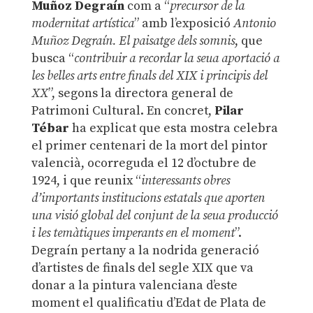
Muñoz Degraín
com a “
precursor de la
modernitat artística
” amb l’exposició
Antonio
Muñoz Degraín. El paisatge dels somnis
, que
busca “
contribuir a recordar la seua aportació a
les belles arts entre finals del XIX i principis del
XX
”, segons la directora general de
Patrimoni Cultural. En concret,
Pilar
Tébar
ha explicat que esta mostra celebra
el primer centenari de la mort del pintor
valencià, ocorreguda el 12 d’octubre de
1924, i que reunix “
interessants obres
d’importants institucions estatals que aporten
una visió global del conjunt de la seua producció
i les temàtiques imperants en el moment
”.
Degraín pertany a la nodrida generació
d’artistes de finals del segle XIX que va
donar a la pintura valenciana d’este
moment el qualificatiu d’Edat de Plata de