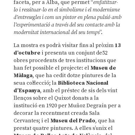
faceta, per a Alba, que permet “
emfatitzar-
lo i ressituar-lo en el simbolisme i el modernisme
d’entresegles i com un pintor en plena pulsió amb
l’experimentació a través del seu contacte amb la
modernitat internacional del seu temps
”.
La mostra es podrà visitar fins al pròxim
13
d’octubre
i presenta un conjunt de52
obres procedents de tres institucions que
han fet possible el projecte: el
Museu de
Màlaga
, que ha cedit dotze pintures de la
seua col·lecció; la
Biblioteca Nacional
d’Espanya
, amb el préstec de sis dels vint
llenços sobre el Quixot donats a la
institució en 1920 per Muñoz Degraín per a
decorar la recentment creada Sala
Cervantes; i el
Museu del Prado
, que ha
prestat quatre pintures. A elles s’unix el