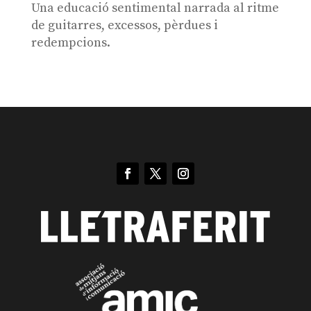
Una educació sentimental narrada al ritme
de guitarres, excessos, pèrdues i
redempcions.