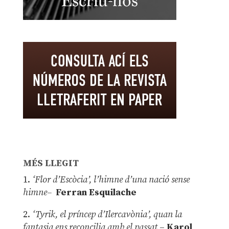
MÉS LLEGIT
1.
‘Flor d’Escòcia’, l’himne d’una nació sense
himne–
Ferran Esquilache
2.
‘Tyrik, el príncep d’Ilercavònia’, quan la
fantasia ens reconcilia amb el passat
–
Karol