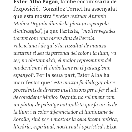
Ester Alba Pagán
, també cocomissària de
l’exposició. González Tornel ha assenyalat
que esta mostra “
pretén resituar Antonio
Muñoz Degraín dins de la pintura espanyola
d’entresegles
”, ja que l’artista, “
moltes vegades
tractat com una raresa dins de l’escola
valenciana i de qui s’ha ressaltat de manera
insistent el seu ús personal del color i la llum, va
ser, no obstant això, el major representant del
modernisme i el simbolisme en el paisatgisme
espanyol
”. Per la seua part, Ester Alba ha
manifestat que “
esta mostra fa dialogar obres
procedents de diverses institucions per a fer el salt
de considerar Muñoz Degraín no solament com
un pintor de paisatge naturalista que fa un ús de
la llum i el color diferenciador al luminisme de
Sorolla, sinó per a mostrar la seua faceta onírica,
literària, espiritual, nocturnal i operística
”. Eixa