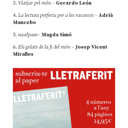
3.
Viatjar pel món
–
Gerardo León
4.
La lectura perfecta per a les vacances –
Adrià
Mancebo
5.
наздраве
–
Magda Simó
6.
Els gelats de la fi del món
–
Josep Vicent
Miralles