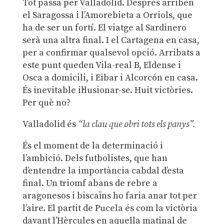
Tot passa per Valladolid. Després arriben
el Saragossa i l’Amorebieta a Orriols, que
ha de ser un fortí. El viatge al Sardinero
serà una altra final. I el Cartagena en casa,
per a confirmar qualsevol opció. Arribats a
este punt queden Vila-real B, Eldense i
Osca a domicili, i Eibar i Alcorcón en casa.
És inevitable il·lusionar-se. Huit victòries.
Per què no?
Valladolid és
“la clau que obri tots els panys”.
És el moment de la determinació i
l’ambició. Dels futbolistes, que han
d’entendre la importància cabdal d’esta
final. Un triomf abans de rebre a
aragonesos i biscaïns ho faria anar tot per
l’aire. El partit de Pucela és com la victòria
davant l’Hèrcules en aquella matinal de