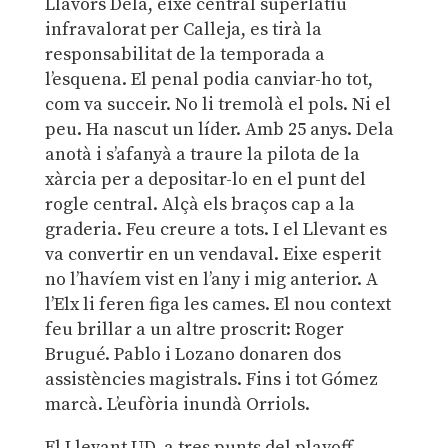
Llavors Dela, eixe central superlatiu
infravalorat per Calleja, es tirà la
responsabilitat de la temporada a
l’esquena. El penal podia canviar-ho tot,
com va succeir. No li tremolà el pols. Ni el
peu. Ha nascut un líder. Amb 25 anys. Dela
anotà i s’afanyà a traure la pilota de la
xàrcia per a depositar-lo en el punt del
rogle central. Alçà els braços cap a la
graderia. Feu creure a tots. I el Llevant es
va convertir en un vendaval. Eixe esperit
no l’havíem vist en l’any i mig anterior. A
l’Elx li feren figa les cames. El nou context
feu brillar a un altre proscrit: Roger
Brugué. Pablo i Lozano donaren dos
assistències magistrals. Fins i tot Gómez
marcà. L’eufòria inundà Orriols.
El Llevant UD, a tres punts del playoff.