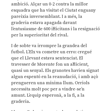
ambició. Alçar un 0-2 contra la millor
esquadra que ha visitat el Ciutat enguany
pareixia inversemblant. I a més, la
graderia estava apagada davant
l’entusiasme de 600 il·licitans i la resignació
per la superioritat del rival.
I de sobte va irrompre la grandea del
futbol. L’Elx va cometre un erro: cregué
que el Llevant estava sentenciat. El
travesser de Morente fon un al·licient,
quasi un senyal. Els granotes havien signat
algun espentó en la reanudació, i amb açò
prengueren una mínima llum. Orriols
necessita molt poc per a vindre-se’n
amunt. L’equip esperonà, a la fi, a la
graderia.