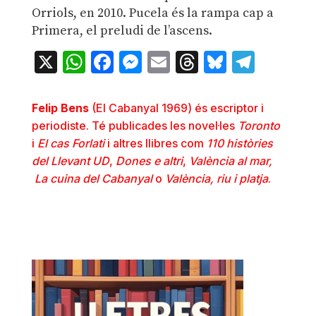
Orriols, en 2010. Pucela és la rampa cap a
Primera, el preludi de l’ascens.
X
WhatsApp
Facebook
Messenger
Email
Threads
Bluesky
Teleg
Felip Bens
(El Cabanyal 1969) és escriptor i
periodiste. Té publicades les novel·les
Toronto
i
El cas Forlati
i altres llibres com
110
històries
del Llevant UD
,
Dones e altri
,
València al mar,
La cuina del Cabanyal
o
València, riu i platja
.