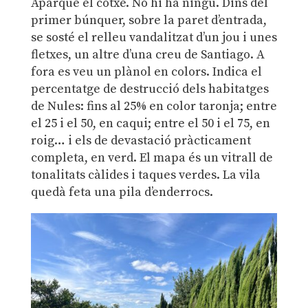
Aparque el cotxe. No hi ha ningú. Dins del
primer búnquer, sobre la paret d’entrada,
se sosté el relleu vandalitzat d’un jou i unes
fletxes, un altre d’una creu de Santiago. A
fora es veu un plànol en colors. Indica el
percentatge de destrucció dels habitatges
de Nules: fins al 25% en color taronja; entre
el 25 i el 50, en caqui; entre el 50 i el 75, en
roig… i els de devastació pràcticament
completa, en verd. El mapa és un vitrall de
tonalitats càlides i taques verdes. La vila
quedà feta una pila d’enderrocs.