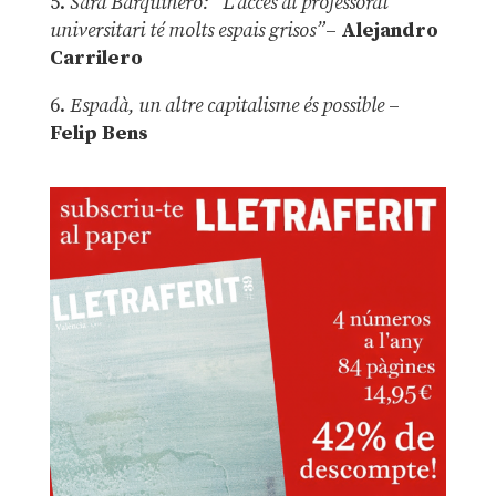
5.
Sara Barquinero: “L’accés al professorat
universitari té molts espais grisos”
–
Alejandro
Carrilero
6.
Espadà, un altre capitalisme és possible
–
Felip Bens