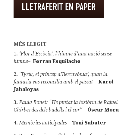
MÉS LLEGIT
1.
‘Flor d’Escòcia’, l’himne d’una nació sense
himne–
Ferran Esquilache
2.
‘Tyrik, el príncep d’Ilercavònia’, quan la
fantasia ens reconcilia amb el passat
–
Karol
Jabaloyas
3.
Paula Bonet: “He pintat la història de Rafael
Chirbes des dels budells i el cor” –
Óscar Mora
4.
Memòries anticipades
–
Toni Sabater