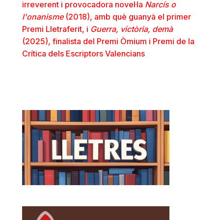
irreverent i provocadora novel·la
Narcís o
l'onanisme
(2018), amb què guanyà el primer
Premi Lletraferit, i
Guerra, victòria, demà
(2025), finalista del Premi Òmium i Premi de la
Crítica dels Escriptors Valencians