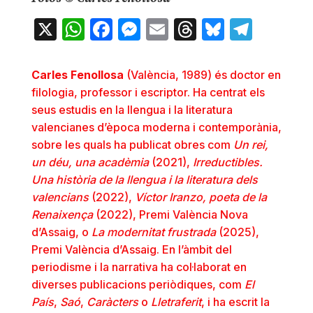
X
WhatsApp
Facebook
Messenger
Email
Threads
Bluesky
Teleg
Carles Fenollosa
(València, 1989) és doctor en
filologia, professor i escriptor. Ha centrat els
seus estudis en la llengua i la literatura
valencianes d’època moderna i contemporània,
sobre les quals ha publicat obres com
Un rei,
un déu, una acadèmia
(2021),
Irreductibles.
Una història de la llengua i la literatura dels
valencians
(2022),
Víctor Iranzo, poeta de la
Renaixença
(2022), Premi València Nova
d’Assaig, o
La modernitat frustrada
(2025),
Premi València d’Assaig. En l’àmbit del
periodisme i la narrativa ha col·laborat en
diverses publicacions periòdiques, com
El
País
,
Saó
,
Caràcters
o
Lletraferit
, i ha escrit la