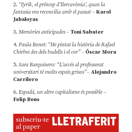
2.
‘Tyrik, el príncep d’Ilercavònia’, quan la
fantasia ens reconcilia amb el passat
–
Karol
Jabaloyas
3.
Memòries anticipades
–
Toni Sabater
4.
Paula Bonet: “He pintat la història de Rafael
Chirbes des dels budells i el cor” –
Óscar Mora
5.
Sara Barquinero: “L’accés al professorat
universitari té molts espais grisos”
–
Alejandro
Carrilero
6.
Espadà, un altre capitalisme és possible
–
Felip Bens