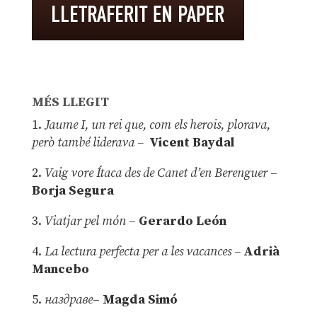
MÉS LLEGIT
1.
Jaume I, un rei que, com els herois, plorava,
però també liderava –
Vicent Baydal
2.
Vaig vore Ítaca des de Canet d’en Berenguer
–
Borja Segura
3.
Viatjar pel món
–
Gerardo León
4.
La lectura perfecta per a les vacances –
Adrià
Mancebo
5.
наздраве
–
Magda Simó