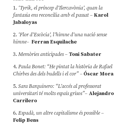
1.
‘Tyrik, el príncep d’Ilercavònia’, quan la
fantasia ens reconcilia amb el passat
–
Karol
Jabaloyas
2.
‘Flor d’Escòcia’, l’himne d’una nació sense
himne–
Ferran Esquilache
3.
Memòries anticipades
–
Toni Sabater
4.
Paula Bonet: “He pintat la història de Rafael
Chirbes des dels budells i el cor” –
Óscar Mora
5.
Sara Barquinero: “L’accés al professorat
universitari té molts espais grisos”
–
Alejandro
Carrilero
6.
Espadà, un altre capitalisme és possible
–
Felip Bens