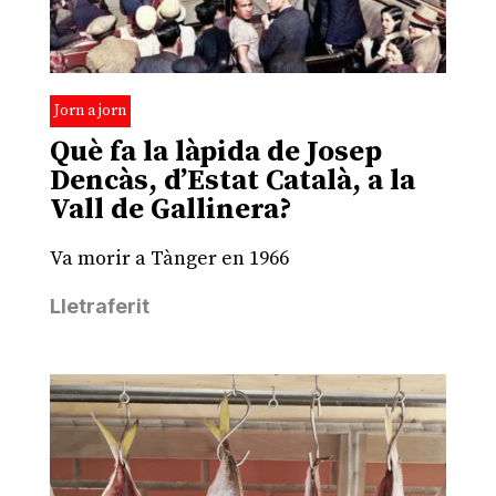
Jorn a jorn
Què fa la làpida de Josep
Dencàs, d’Estat Català, a la
Vall de Gallinera?
Va morir a Tànger en 1966
Lletraferit