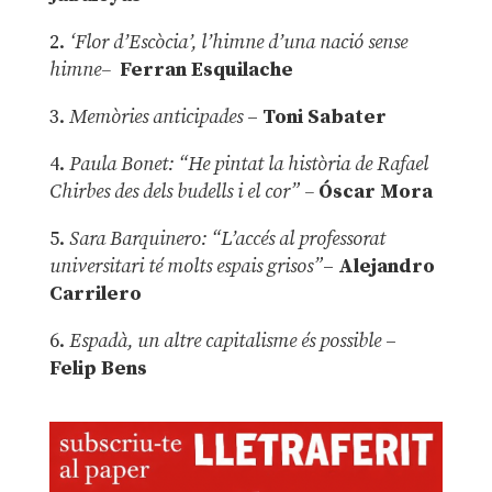
2.
‘Flor d’Escòcia’, l’himne d’una nació sense
himne–
Ferran Esquilache
3.
Memòries anticipades
–
Toni Sabater
4.
Paula Bonet: “He pintat la història de Rafael
Chirbes des dels budells i el cor” –
Óscar Mora
5.
Sara Barquinero: “L’accés al professorat
universitari té molts espais grisos”
–
Alejandro
Carrilero
6.
Espadà, un altre capitalisme és possible
–
Felip Bens