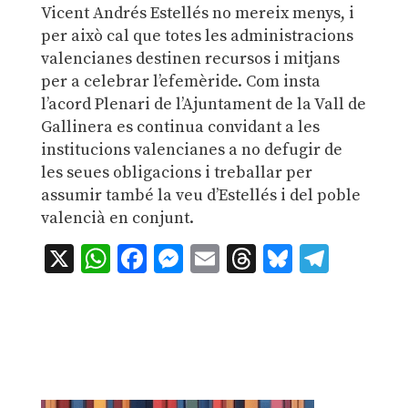
Vicent Andrés Estellés no mereix menys, i
per això cal que totes les administracions
valencianes destinen recursos i mitjans
per a celebrar l’efemèride. Com insta
l’acord Plenari de l’Ajuntament de la Vall de
Gallinera es continua convidant a les
institucions valencianes a no defugir de
les seues obligacions i treballar per
assumir també la veu d’Estellés i del poble
valencià en conjunt.
X
WhatsApp
Facebook
Messenger
Email
Threads
Bluesky
Teleg