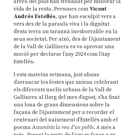
arreu del país han treballat per millorar la
vida de la resta. Persones com
Vicent
Andrés Estellés
, que han esculpit vers a
vers des de la paraula viva i la dignitat
d’esta terra un tarannà inesborrable en la
seua societat. Per això, des de l’Ajuntament
de la Vall de Gallinera es va aprovar una
moció per declarar l’any 2024 com l’Any
Estellés.
I esta mateixa setmana, just abans
d’arrancar les festes que aniran celebrant
els diferents nuclis urbans de la Vall de
Gallinera al llarg del mes d’agost, s’ha fixat
una lona de grans dimensions sobre la
façana de l’Ajuntament per a recordar el
centenari del naixement d’Estellés amb el
poema
Assumiràs la veu d’un poble
. A més a
més, durant la resta de l’any es faran o es