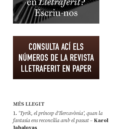
MÉS LLEGIT
1.
‘Tyrik, el príncep d’Ilercavònia’, quan la
fantasia ens reconcilia amb el passat
–
Karol
Jabaloyas