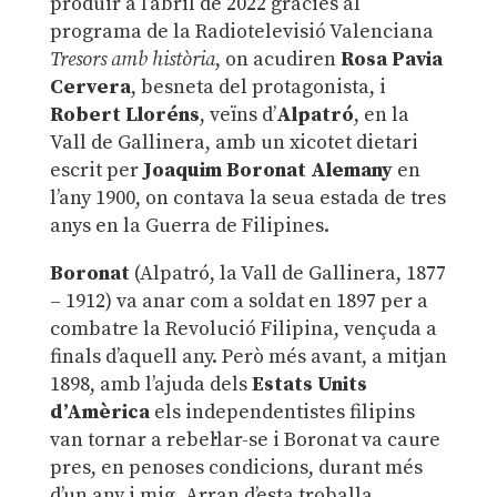
produir a l’abril de 2022 gràcies al
programa de la Radiotelevisió Valenciana
Tresors amb història
, on acudiren
Rosa Pavia
Cervera
, besneta del protagonista, i
Robert Lloréns
, veïns d’
Alpatró
, en la
Vall de Gallinera, amb un xicotet dietari
escrit per
Joaquim Boronat Alemany
en
l’any 1900, on contava la seua estada de tres
anys en la Guerra de Filipines.
Boronat
(Alpatró, la Vall de Gallinera, 1877
– 1912) va anar com a soldat en 1897 per a
combatre la Revolució Filipina, vençuda a
finals d’aquell any. Però més avant, a mitjan
1898, amb l’ajuda dels
Estats Units
d’Amèrica
els independentistes filipins
van tornar a rebel·lar-se i Boronat va caure
pres, en penoses condicions, durant més
d’un any i mig. Arran d’esta troballa