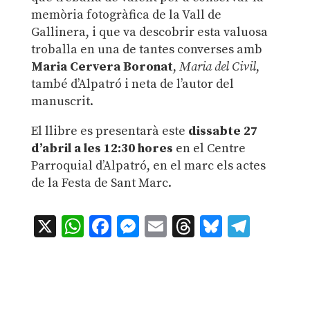
memòria fotogràfica de la Vall de
Gallinera, i que va descobrir esta valuosa
troballa en una de tantes converses amb
Maria Cervera Boronat
,
Maria del Civil
,
també d’Alpatró i neta de l’autor del
manuscrit.
El llibre es presentarà este
dissabte 27
d’abril a les 12:30 hores
en el Centre
Parroquial d’Alpatró, en el marc els actes
de la Festa de Sant Marc.
X
WhatsApp
Facebook
Messenger
Email
Threads
Bluesky
Teleg