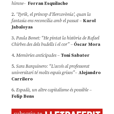
himne–
Ferran Esquilache
2.
‘Tyrik, el príncep d’Ilercavònia’, quan la
fantasia ens reconcilia amb el passat
–
Karol
Jabaloyas
3.
Paula Bonet: “He pintat la història de Rafael
Chirbes des dels budells i el cor” –
Óscar Mora
4.
Memòries anticipades
–
Toni Sabater
5.
Sara Barquinero: “L’accés al professorat
universitari té molts espais grisos”
–
Alejandro
Carrilero
6.
Espadà, un altre capitalisme és possible
–
Felip Bens