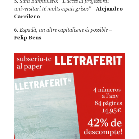
5.
Sara Barquinero: “L’accés al professorat
universitari té molts espais grisos”
–
Alejandro
Carrilero
6.
Espadà, un altre capitalisme és possible
–
Felip Bens