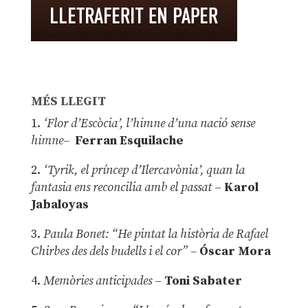
MÉS LLEGIT
1.
‘Flor d’Escòcia’, l’himne d’una nació sense
himne–
Ferran Esquilache
2.
‘Tyrik, el príncep d’Ilercavònia’, quan la
fantasia ens reconcilia amb el passat
–
Karol
Jabaloyas
3.
Paula Bonet: “He pintat la història de Rafael
Chirbes des dels budells i el cor” –
Óscar Mora
4.
Memòries anticipades
–
Toni Sabater