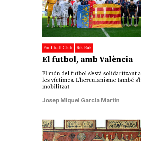
Foot-ball Club
Rik-Rak
El futbol, amb València
El món del futbol s'està solidaritzant
les víctimes. L’herculanisme també s'
mobilitzat
Josep Miquel Garcia Martín