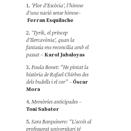
1.
‘Flor d’Escòcia’, l’himne
d’una nació sense himne–
Ferran Esquilache
2.
‘Tyrik, el príncep
d’Ilercavònia’, quan la
fantasia ens reconcilia amb el
passat
–
Karol Jabaloyas
3.
Paula Bonet: “He pintat la
història de Rafael Chirbes des
dels budells i el cor” –
Óscar
Mora
4.
Memòries anticipades
–
Toni Sabater
5.
Sara Barquinero: “L’accés al
professorat universitari té