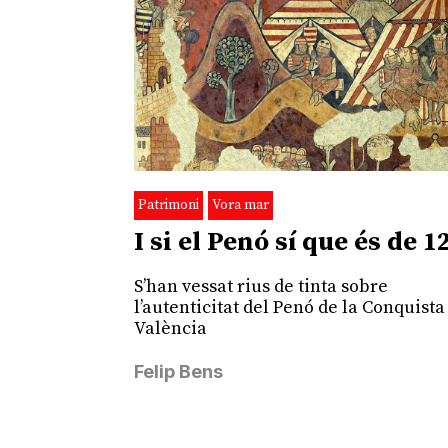
Patrimoni
Vora mar
I si el Penó sí que és de 1
S’han vessat rius de tinta sobre
l’autenticitat del Penó de la Conquista
València
Felip Bens