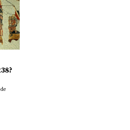
238?
 de