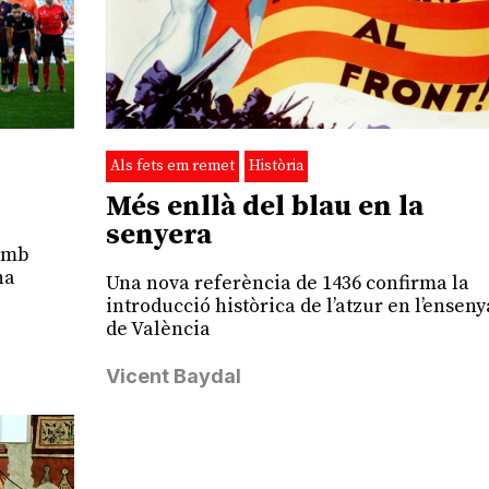
Als fets em remet
Història
Més enllà del blau en la
senyera
 amb
ha
Una nova referència de 1436 confirma la
introducció històrica de l’atzur en l’enseny
de València
Vicent Baydal