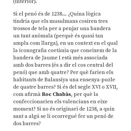
(interior).
Si el penó és de 1238… ¿Quina lògica
tindria que els musulmans cosiren tres
trossos de tela per a penjar una bandera
un tant anòmala (perquè és quasi tan
ampla com llarga), en un context en el qual
la iconografia coetània que coneixem de la
bandera de Jaume I està més associada
amb dos barres (és a dir el cos central del
penó) que amb quatre? Per què farien els
habitants de Balansiya una ensenya-puzle
de quatre barres? Si és del segle XVI o XVII,
com afirmà
Roc Chabàs
, per què la
confeccionarien els valencians en eixe
moment? Si no és originari de 1238, a quin
sant a algú se li ocorregué fer un penó de
dos barres?