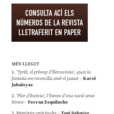
MÉS LLEGIT
1.
‘Tyrik, el príncep d’Ilercavònia’, quan la
fantasia ens reconcilia amb el passat
–
Karol
Jabaloyas
2.
‘Flor d’Escòcia’, l’himne d’una nació sense
himne–
Ferran Esquilache
3.
Memòries anticipades
–
Toni Sabater