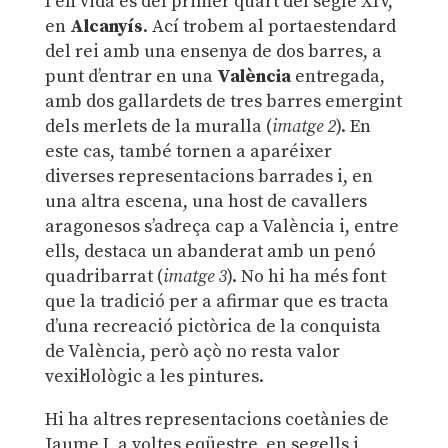
I en vida és del primer quart del segle XIV,
en
Alcanyís
. Ací trobem al portaestendard
del rei amb una ensenya de dos barres, a
punt d’entrar en una
València
entregada,
amb dos gallardets de tres barres emergint
dels merlets de la muralla (
imatge 2
). En
este cas, també tornen a aparéixer
diverses representacions barrades i, en
una altra escena, una host de cavallers
aragonesos s’adreça cap a València i, entre
ells, destaca un abanderat amb un penó
quadribarrat (
imatge 3
). No hi ha més font
que la tradició per a afirmar que es tracta
d’una recreació pictòrica de la conquista
de València, però açò no resta valor
vexil·lològic a les pintures.
Hi ha altres representacions coetànies de
Jaume I, a voltes eqüestre, en segells i