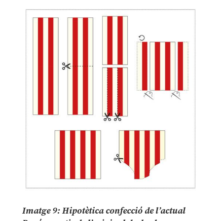
Imatge 9: Hipotètica confecció de l’actual