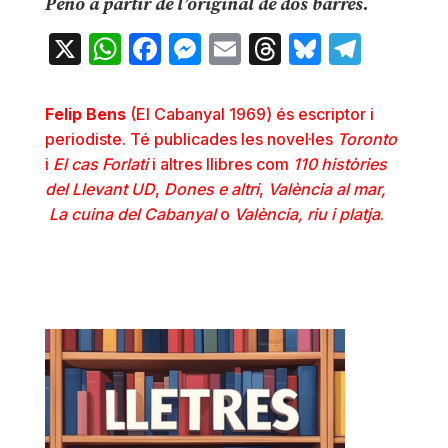
Penó a partir de l’original de dos barres.
X
WhatsApp
Facebook
Messenger
Email
Threads
Bluesky
Teleg
Felip Bens
(El Cabanyal 1969) és escriptor i
periodiste. Té publicades les novel·les
Toronto
i
El cas Forlati
i altres llibres com
110
històries
del Llevant UD
,
Dones e altri
,
València al mar,
La cuina del Cabanyal
o
València, riu i platja
.