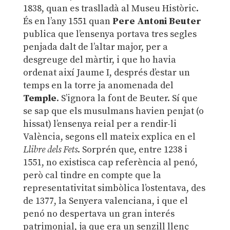
1838, quan es traslladà al Museu Històric.
És en l’any 1551 quan
Pere Antoni Beuter
publica que l’ensenya portava tres segles
penjada dalt de l’altar major, per a
desgreuge del màrtir, i que ho havia
ordenat així Jaume I, després d’estar un
temps en la torre ja anomenada del
Temple
. S’ignora la font de Beuter. Sí que
se sap que els musulmans havien penjat (o
hissat) l’ensenya reial per a rendir-li
València, segons ell mateix explica en el
Llibre dels Fets
. Sorprén que, entre 1238 i
1551, no existisca cap referència al penó,
però cal tindre en compte que la
representativitat simbòlica l’ostentava, des
de 1377, la Senyera valenciana, i que el
penó no despertava un gran interés
patrimonial, ja que era un senzill llenç