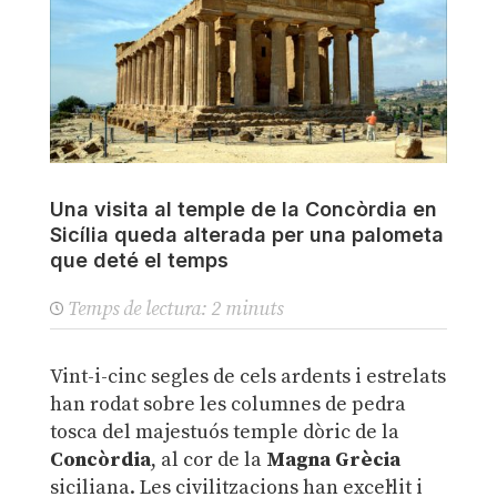
Una visita al temple de la Concòrdia en
Sicília queda alterada per una palometa
que deté el temps
Temps de lectura:
2
minuts
Vint-i-cinc segles de cels ardents i estrelats
han rodat sobre les columnes de pedra
tosca del majestuós temple dòric de la
Concòrdia
, al cor de la
Magna Grècia
siciliana. Les civilitzacions han excel·lit i