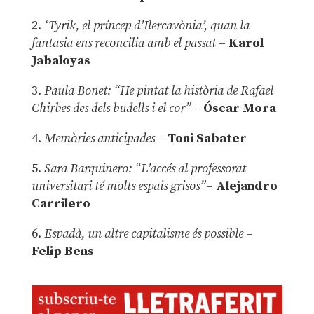
2.
‘Tyrik, el príncep d’Ilercavònia’, quan la
fantasia ens reconcilia amb el passat
–
Karol
Jabaloyas
3.
Paula Bonet: “He pintat la història de Rafael
Chirbes des dels budells i el cor” –
Óscar Mora
4.
Memòries anticipades
–
Toni Sabater
5.
Sara Barquinero: “L’accés al professorat
universitari té molts espais grisos”
–
Alejandro
Carrilero
6.
Espadà, un altre capitalisme és possible
–
Felip Bens