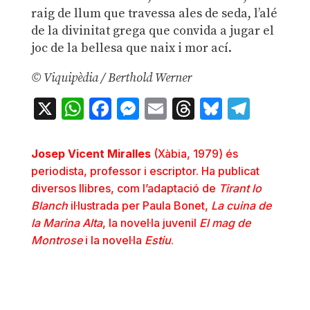
raig de llum que travessa ales de seda, l’alé
de la divinitat grega que convida a jugar el
joc de la bellesa que naix i mor ací.
© Viquipèdia / Berthold Werner
X
WhatsApp
Facebook
Messenger
Email
Threads
Bluesky
Teleg
Josep Vicent Miralles
(Xàbia, 1979) és
periodista, professor i escriptor. Ha publicat
diversos llibres, com l’adaptació de
Tirant lo
Blanch
il·lustrada per Paula Bonet,
La cuina de
la Marina Alta
, la novel·la juvenil
El mag de
Montrose
i la novel·la
Estiu
.