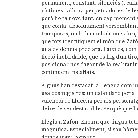
permanent, constant, silenciós (i callat
víctimes i alhora perpetuadores de les
però ho fa novel·lant, en cap moment a
que conta, absolutament versemblant.
tramposos, no hi ha melodrames força
que tots identifiquem el món que Zafó
una evidència preclara. I així és, com
ficció inoblidable, que es llig d’un tir
posicionar-nos davant de la realitat 
continuem instal·lats.
Alguns han destacat la llengua com un
usa dos registres: un estàndard per a 
valencià de Llucena per als personat
deixe de ser destacable. Perquè que h
Llegiu a Zafón. Encara que tingau tote
magnífica. Especialment, si sou hòme
domesticar i corregir.