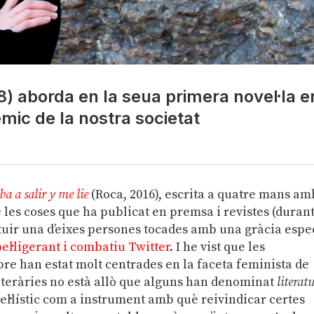
 aborda en la seua primera novel·la e
mic de la nostra societat
ba a salir y me lie
(Roca, 2016), escrita a quatre mans am
de les coses que ha publicat en premsa i revistes (duran
ntuir una d’eixes persones tocades amb una gràcia espe
bel·ligerant i combatiu Twitter
. I he vist que les
bre han estat molt centrades en la faceta feminista de
literàries no està allò que alguns han denominat
literat
el·lístic com a instrument amb què reivindicar certes