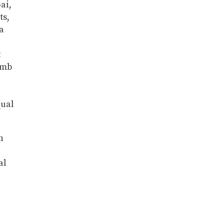
pai,
ts,
ia
t
 amb
qual
n
al