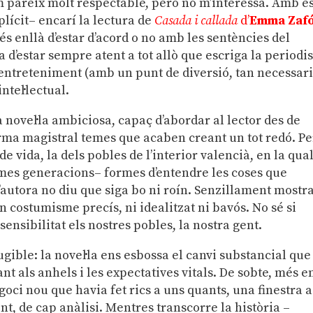
m pareix molt respectable, però no m’interessa. Amb e
plícit– encarí la lectura de
Casada i callada
d’
Emma Zaf
s enllà d’estar d’acord o no amb les sentències del
 d’estar sempre atent a tot allò que escriga la periodi
’entreteniment (amb un punt de diversió, tan necessari
ntel·lectual.
 novel·la ambiciosa, capaç d’abordar al lector des de
orma magistral temes que acaben creant un tot redó. Pe
de vida, la dels pobles de l’interior valencià, en la qual
imes generacions– formes d’entendre les coses que
autora no diu que siga bo ni roín. Senzillament mostr
un costumisme precís, ni idealitzat ni bavós. No sé si
sensibilitat els nostres pobles, la nostra gent.
ible: la novel·la ens esbossa el canvi substancial que
nt als anhels i les expectatives vitals. De sobte, més e
goci nou que havia fet rics a uns quants, una finestra a
ent, de cap anàlisi. Mentres transcorre la història –