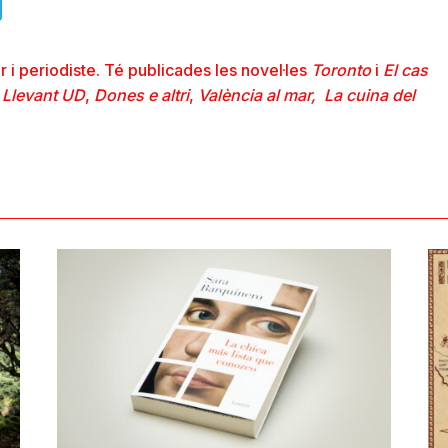
ads
uesky
Telegram
r i periodiste. Té publicades les novel·les
Toronto
i
El cas
l Llevant UD
,
Dones e altri
,
València al mar,
La cuina del