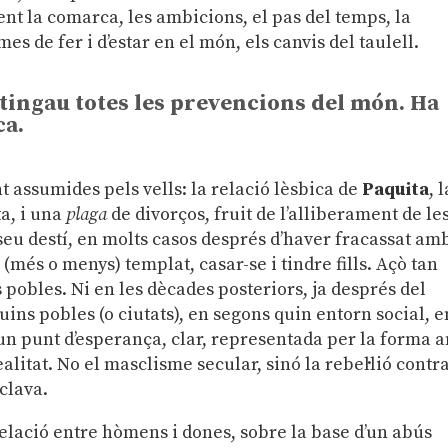
nt la comarca, les ambicions, el pas del temps, la
es de fer i d’estar en el món, els canvis del taulell.
 tingau totes les prevencions del món. Ha
ca.
nt assumides pels vells: la relació lèsbica de
Paquita
, 
ta, i una
plaga
de divorços, fruit de l’alliberament de le
seu destí, en molts casos després d’haver fracassat amb
(més o menys) templat, casar-se i tindre fills. Açò tan
s pobles. Ni en les dècades posteriors, ja després del
ins pobles (o ciutats), en segons quin entorn social, e
é un punt d’esperança, clar, representada per la forma 
litat. No el masclisme secular, sinó la rebel·lió contr
 clava.
elació entre hòmens i dones, sobre la base d’un abús