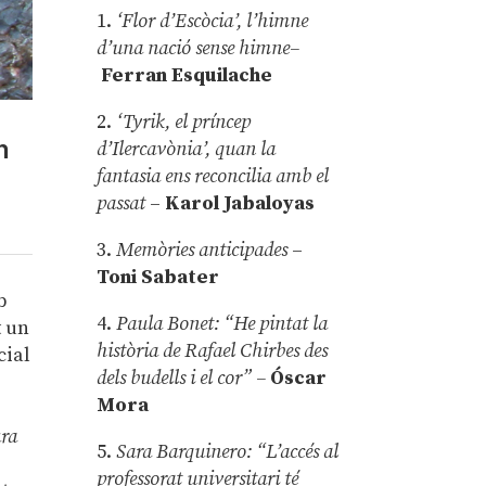
1.
‘Flor d’Escòcia’, l’himne
d’una nació sense himne–
Ferran Esquilache
2.
‘Tyrik, el príncep
n
d’Ilercavònia’, quan la
fantasia ens reconcilia amb el
passat
–
Karol Jabaloyas
3.
Memòries anticipades
–
Toni Sabater
b
4.
Paula Bonet: “He pintat la
t un
història de Rafael Chirbes des
cial
dels budells i el cor” –
Óscar
Mora
ura
5.
Sara Barquinero: “L’accés al
professorat universitari té