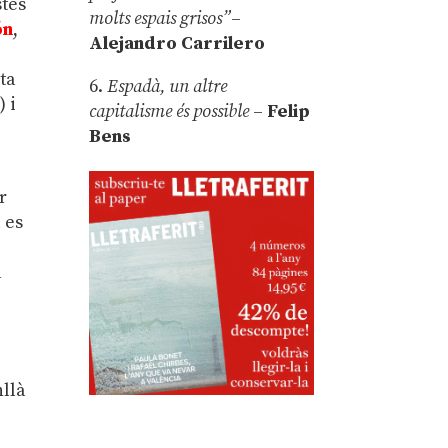
stes
molts espais grisos”
–
ón
,
Alejandro Carrilero
sta
6.
Espadà, un altre
) i
capitalisme és possible
–
Felip
Bens
r
 es
a
nllà