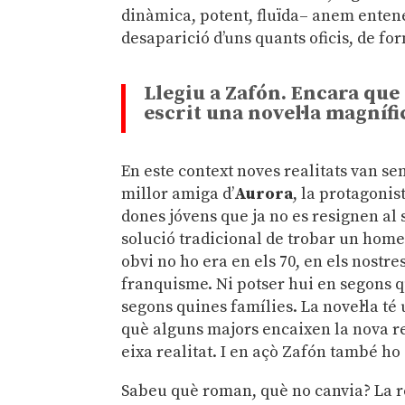
dinàmica, potent, fluïda– anem entene
desaparició d’uns quants oficis, de form
Llegiu a Zafón. Encara que
escrit una novel·la magnífi
En este context noves realitats van se
millor amiga d’
Aurora
, la protagonis
dones jóvens que ja no es resignen al 
solució tradicional de trobar un home 
obvi no ho era en els 70, en els nostre
franquisme. Ni potser hui en segons qu
segons quines famílies. La novel·la t
què alguns majors encaixen la nova rea
eixa realitat. I en açò Zafón també ho
Sabeu què roman, què no canvia? La r