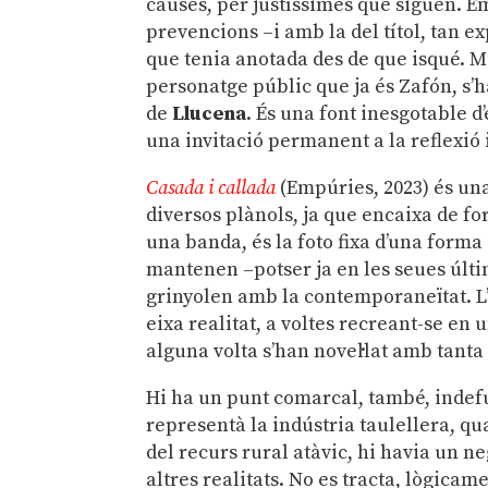
causes, per justíssimes que siguen. E
prevencions –i amb la del títol, tan ex
que tenia anotada des de que isqué. Mé
personatge públic que ja és Zafón, s’ha
de
Llucena
. És una font inesgotable d
una invitació permanent a la reflexió i
Casada i callada
(Empúries, 2023) és una
diversos plànols, ja que encaixa de f
una banda, és la foto fixa d’una forma 
mantenen –potser ja en les seues últ
grinyolen amb la contemporaneïtat. L’
eixa realitat, a voltes recreant-se en 
alguna volta s’han novel·lat amb tanta 
Hi ha un punt comarcal, també, indefug
representà la indústria taulellera, qua
del recurs rural atàvic, hi havia un ne
altres realitats. No es tracta, lògicam