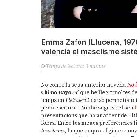
Emma Zafón (Llucena, 1978)
valencià el masclisme sistè
Temps de lectura:
3
minuts
No conec la seua anterior novel·la
No i
Chimo Bayo
. Sí que he llegit moltes 
temps en
Lletraferit
) i això permetia i
per a escriure. També seguisc el seu
presentacions que ha anat fent del lli
l’obra. Entre les meues preferències 
toca-temes
, la que empra el gènere nov