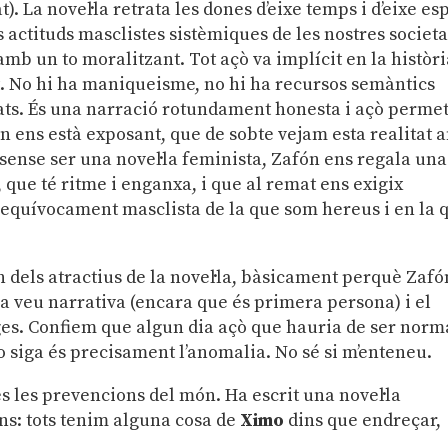
). La novel·la retrata les dones d’eixe temps i d’eixe es
 actituds masclistes sistèmiques de les nostres societa
mb un to moralitzant. Tot açò va implícit en la històr
 No hi ha maniqueisme, no hi ha recursos semàntics
ts. És una narració rotundament honesta i açò perme
n ens està exposant, que de sobte vejam esta realitat
 sense ser una novel·la feminista, Zafón ens regala una
ó, que té ritme i enganxa, i que al remat ens exigix
inequívocament masclista de la que som hereus i en la 
 dels atractius de la novel·la, bàsicament perquè Zafó
la veu narrativa (encara que és primera persona) i el
ges. Confiem que algun dia açò que hauria de ser norm
o siga és precisament l’anomalia. No sé si m’enteneu.
s les prevencions del món. Ha escrit una novel·la
ns: tots tenim alguna cosa de
Ximo
dins que endreçar,