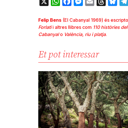
X
WhatsApp
Facebook
Messenger
Email
Thre
Bl
Felip Bens
(El Cabanyal 1969) és escripto
Forlati
i altres llibres com
110
històries de
Cabanyal
o
València, riu i platja
.
Et pot interessar