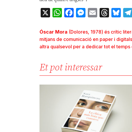
X
WhatsApp
Facebook
Messenger
Email
Thre
Bl
Óscar Mora
(Dolores, 1978) és crític lite
mitjans de comunicació en paper i digitals
altra qualsevol per a dedicar tot el temps 
Et pot interessar