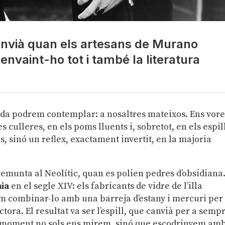
anvià quan els artesans de Murano
envaint-ho tot i també la literatura
ida podrem contemplar: a nosaltres mateixos. Ens vor
s culleres, en els poms lluents i, sobretot, en els espil
, sinó un reflex, exactament invertit, en la majoria
 remunta al Neolític, quan es polien pedres d’obsidiana
ia
en el segle XIV: els fabricants de vidre de l’illa
 combinar-lo amb una barreja d’estany i mercuri per
tora. El resultat va ser l’espill, que canvià per a semp
e moment no sols ens mirem, sinó que escodrinyem am