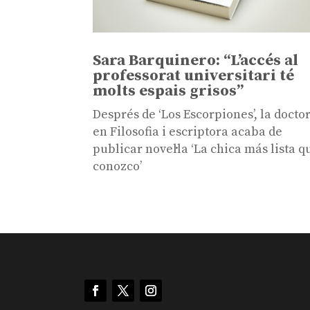
Sara Barquinero: “L’accés al
professorat universitari té
molts espais grisos”
Després de ‘Los Escorpiones’, la docto
en Filosofia i escriptora acaba de
publicar novel·la ‘La chica más lista q
conozco’