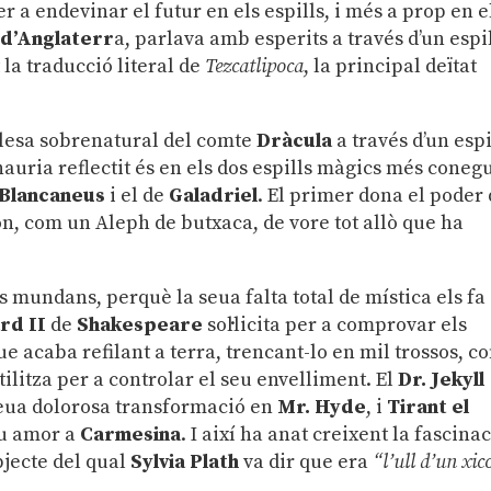
r a endevinar el futur en els espills, i més a prop en e
d’Anglaterr
a, parlava amb esperits a través d’un espi
la traducció literal de
Tezcatlipoca
, la principal deïtat
lesa sobrenatural del comte
Dràcula
a través d’un espi
auria reflectit és en els dos espills màgics més coneg
Blancaneus
i el de
Galadriel
. El primer dona el poder
on, com un Aleph de butxaca, de vore tot allò que ha
ls mundans, perquè la seua falta total de mística els fa
rd II
de
Shakespeare
sol·licita per a comprovar els
ue acaba refilant a terra, trencant-lo en mil trossos, c
tilitza per a controlar el seu envelliment. El
Dr. Jekyll
seua dolorosa transformació en
Mr. Hyde
, i
Tirant el
eu amor a
Carmesina
. I així ha anat creixent la fascina
bjecte del qual
Sylvia Plath
va dir que era
“l’ull d’un xic