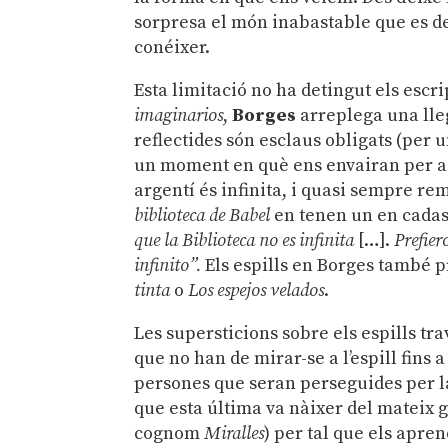
sorpresa el món inabastable que es de
conéixer.
Esta limitació no ha detingut els esc
imaginarios
,
Borges
arreplega una lle
reflectides són esclaus obligats (per 
un moment en què ens envairan per a ve
argentí és infinita, i quasi sempre r
biblioteca de Babel
en tenen un en cadas
que la Biblioteca no es infinita
[…].
Prefier
infinito”.
Els espills en Borges també p
tinta
o
Los espejos velados
.
Les supersticions sobre els espills tra
que no han de mirar-se a l’espill fins a
persones que seran perseguides per la
que esta última va nàixer del mateix g
cognom
Miralles
) per tal que els apre