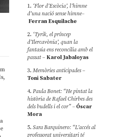
1.
‘Flor d’Escòcia’, l’himne
d’una nació sense himne–
Ferran Esquilache
2.
‘Tyrik, el príncep
d’Ilercavònia’, quan la
fantasia ens reconcilia amb el
passat
–
Karol Jabaloyas
em
3.
Memòries anticipades
–
ls,
Toni Sabater
4.
Paula Bonet: “He pintat la
història de Rafael Chirbes des
.
dels budells i el cor” –
Óscar
Mora
 a
5.
Sara Barquinero: “L’accés al
re
professorat universitari té
b