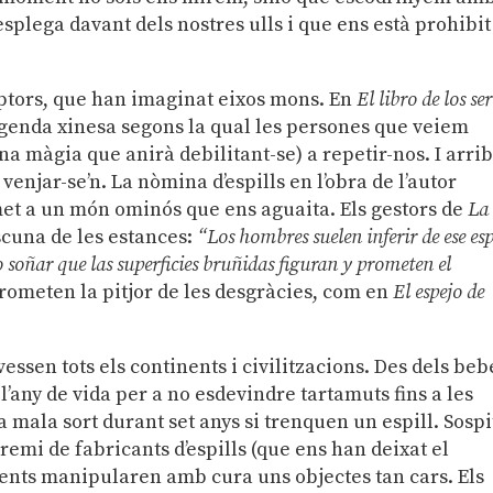
splega davant dels nostres ulls i que ens està prohibit
riptors, que han imaginat eixos mons. En
El libro de los ser
genda xinesa segons la qual les persones que veiem
una màgia que anirà debilitant-se) a repetir-nos. I arri
njar-se’n. La nòmina d’espills en l’obra de l’autor
emet a un món ominós que ens aguaita. Els gestors de
La
cuna de les estances:
“Los hombres suelen inferir de ese es
o soñar que las superficies bruñidas figuran y prometen el
rometen la pitjor de les desgràcies, com en
El espejo de
vessen tots els continents i civilitzacions. Des dels beb
 l’any de vida per a no esdevindre tartamuts fins a les
 mala sort durant set anys si trenquen un espill. Sospi
remi de fabricants d’espills (que ens han deixat el
nents manipularen amb cura uns objectes tan cars. Els