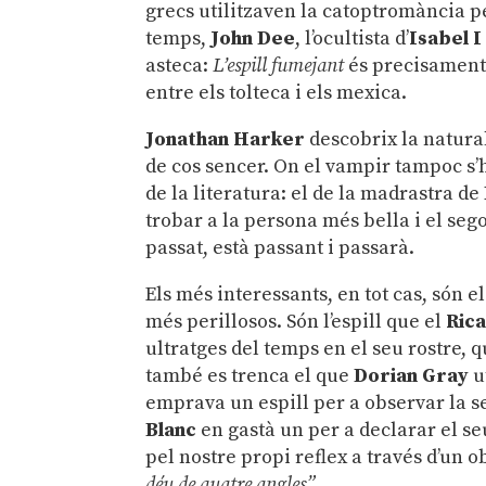
grecs utilitzaven la catoptromància pe
temps,
John Dee
, l’ocultista d’
Isabel I
asteca:
L’espill fumejant
és precisament 
entre els tolteca i els mexica.
Jonathan Harker
descobrix la natura
de cos sencer. On el vampir tampoc s’h
de la literatura: el de la madrastra de
trobar a la persona més bella i el seg
passat, està passant i passarà.
Els més interessants, en tot cas, són e
més perillosos. Són l’espill que el
Rica
ultratges del temps en el seu rostre, q
també es trenca el que
Dorian Gray
u
emprava un espill per a observar la 
Blanc
en gastà un per a declarar el s
pel nostre propi reflex a través d’un o
déu de quatre angles”
.