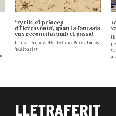
‘Tyrik, el príncep
L
d’Ilercavònia’, quan la fantasia
v
ens reconcilia amb el passat
Hi
ra
La darrera novel·la d’Alfons Pérez Daràs,
pe
‘Malparlat’
de
ue
ac