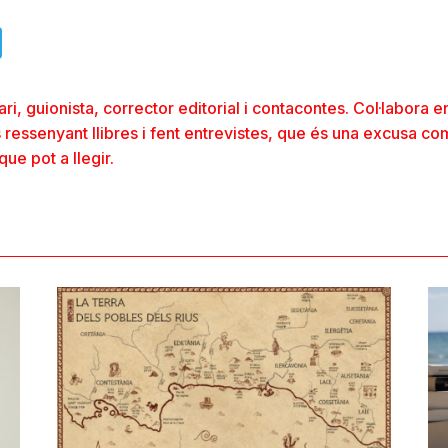
ads
uesky
Telegram
rari, guionista, corrector editorial i contacontes. Col·labora e
 ressenyant llibres i fent entrevistes, que és una excusa co
que pot a llegir.