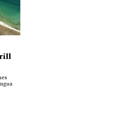
rill
ues
lengua