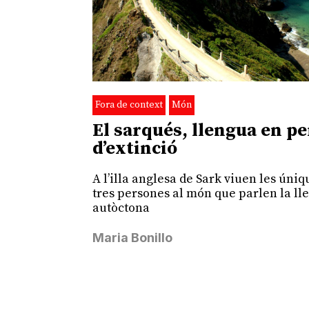
Fora de context
Món
El sarqués, llengua en pe
d’extinció
A l’illa anglesa de Sark viuen les úniq
tres persones al món que parlen la l
autòctona
Maria Bonillo