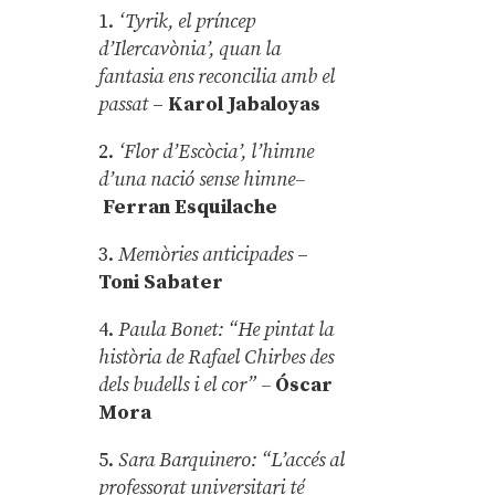
1.
‘Tyrik, el príncep
d’Ilercavònia’, quan la
fantasia ens reconcilia amb el
passat
–
Karol Jabaloyas
2.
‘Flor d’Escòcia’, l’himne
d’una nació sense himne–
Ferran Esquilache
3.
Memòries anticipades
–
Toni Sabater
4.
Paula Bonet: “He pintat la
història de Rafael Chirbes des
dels budells i el cor” –
Óscar
Mora
5.
Sara Barquinero: “L’accés al
professorat universitari té