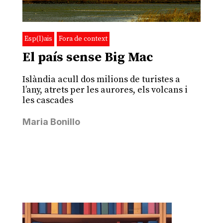
Esp(l)ais
Fora de context
El país sense Big Mac
Islàndia acull dos milions de turistes a
l’any, atrets per les aurores, els volcans i
les cascades
Maria Bonillo