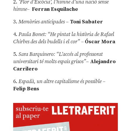
2.
‘Flor d’Escòcia’, l’himne d’una nació sense
himne–
Ferran Esquilache
3.
Memòries anticipades
–
Toni Sabater
4.
Paula Bonet: “He pintat la història de Rafael
Chirbes des dels budells i el cor” –
Óscar Mora
5.
Sara Barquinero: “L’accés al professorat
universitari té molts espais grisos”
–
Alejandro
Carrilero
6.
Espadà, un altre capitalisme és possible
–
Felip Bens