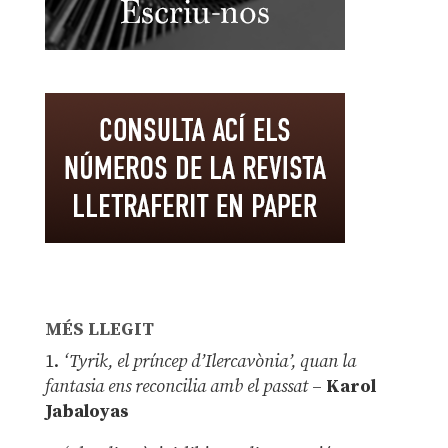
MÉS LLEGIT
1.
‘Tyrik, el príncep d’Ilercavònia’, quan la
fantasia ens reconcilia amb el passat
–
Karol
Jabaloyas