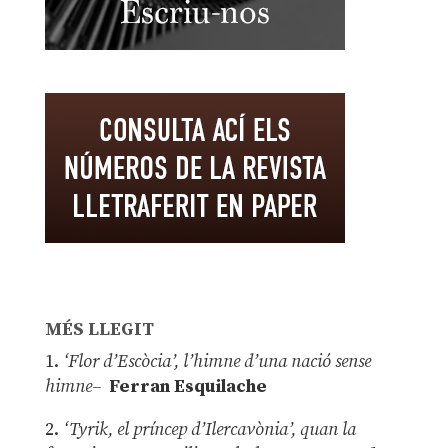
MÉS LLEGIT
1.
‘Flor d’Escòcia’, l’himne d’una nació sense
himne–
Ferran Esquilache
2.
‘Tyrik, el príncep d’Ilercavònia’, quan la