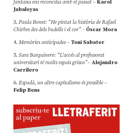
fantasia ens reconcilia amb el passat
–
Karol
Jabaloyas
3.
Paula Bonet: “He pintat la història de Rafael
Chirbes des dels budells i el cor” –
Óscar Mora
4.
Memòries anticipades
–
Toni Sabater
5.
Sara Barquinero: “L’accés al professorat
universitari té molts espais grisos”
–
Alejandro
Carrilero
6.
Espadà, un altre capitalisme és possible
–
Felip Bens