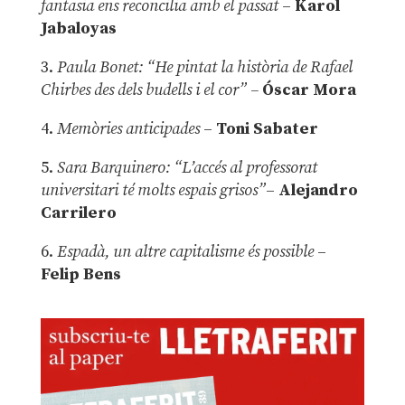
fantasia ens reconcilia amb el passat
–
Karol
Jabaloyas
3.
Paula Bonet: “He pintat la història de Rafael
Chirbes des dels budells i el cor” –
Óscar Mora
4.
Memòries anticipades
–
Toni Sabater
5.
Sara Barquinero: “L’accés al professorat
universitari té molts espais grisos”
–
Alejandro
Carrilero
6.
Espadà, un altre capitalisme és possible
–
Felip Bens