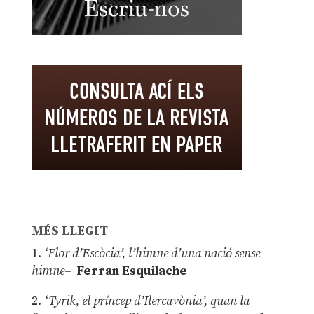
MÉS LLEGIT
1.
‘Flor d’Escòcia’, l’himne d’una nació sense
himne–
Ferran Esquilache
2.
‘Tyrik, el príncep d’Ilercavònia’, quan la