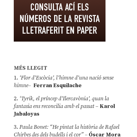
MÉS LLEGIT
1.
‘Flor d’Escòcia’, l’himne d’una nació sense
himne–
Ferran Esquilache
2.
‘Tyrik, el príncep d’Ilercavònia’, quan la
fantasia ens reconcilia amb el passat
–
Karol
Jabaloyas
3.
Paula Bonet: “He pintat la història de Rafael
Chirbes des dels budells i el cor” –
Óscar Mora