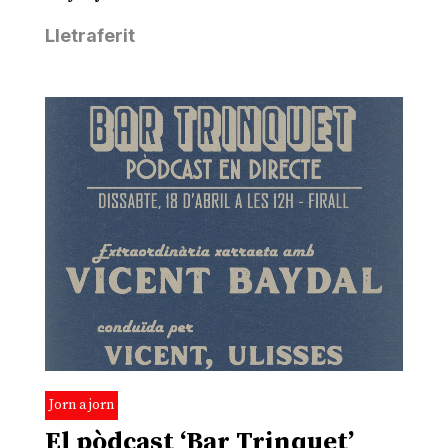
Lletraferit
Jorn a jorn
El pòdcast ‘Bar Trinquet’