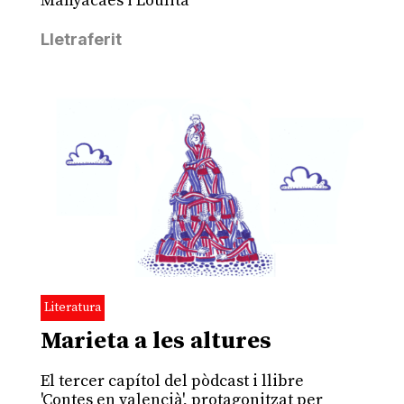
Manyacaes i Loulita
Lletraferit
Literatura
Marieta a les altures
El tercer capítol del pòdcast i llibre
'Contes en valencià', protagonitzat per