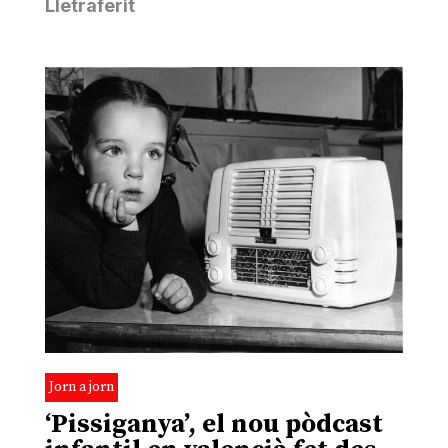
Lletraferit
Jorn a jorn
‘Pissiganya’, el nou pòdcast