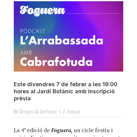
Este divendres 7 de febrer a les 19:00
hores al Jardí Botànic amb inscripció
prèvia
Temps de lectura:
< 1
minut
La 4ª edició de
Foguera
, un cicle festiu i