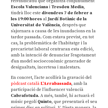
reivindicatiu que organitza conjuntament
Escola Valenciana
i
Tresdeu Media
,
tindrà lloc este
divendres 7 de febrer a
les 19:00 hores
al
Jardí Botànic de la
Universitat de València
, després que
s’ajornara a causa de les inundacions en la
tardor passada. Com estava previst, en tot
cas, la problemàtica de l’habitatge i la
precarietat laboral centraran esta edició,
amb la intenció de denunciar l’esgotament
d’un model socioeconòmic generador de
desigualtats, incertesa i malestars.
En concret, l’acte acollirà la gravació del
pòdcast català
L’Arrabassada
, amb la
participació de l’influencer valencià
Cabrafotuda
. A més, també, hi actuarà el
músic pegolí
Quinto
, que presentarà el seu
primer disc en solitari,
V
. D’esta manera, la