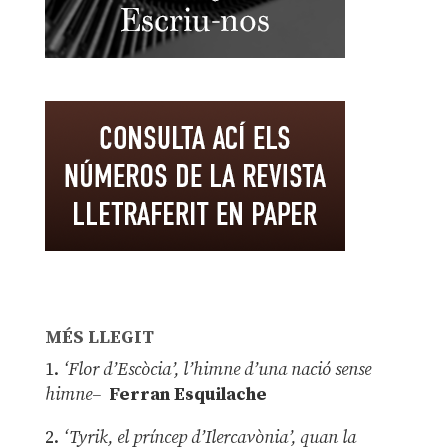
MÉS LLEGIT
1.
‘Flor d’Escòcia’, l’himne d’una nació sense
himne–
Ferran Esquilache
2.
‘Tyrik, el príncep d’Ilercavònia’, quan la