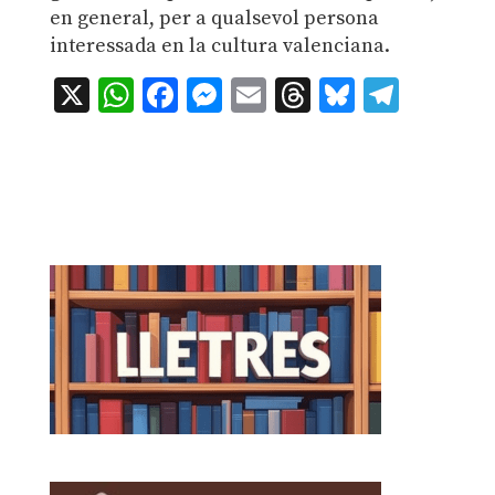
en general, per a qualsevol persona
interessada en la cultura valenciana.
X
WhatsApp
Facebook
Messenger
Email
Threads
Bluesky
Teleg