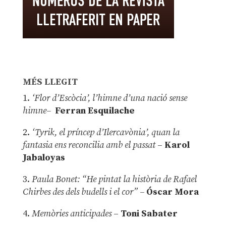
MÉS LLEGIT
1.
‘Flor d’Escòcia’, l’himne d’una nació sense
himne–
Ferran Esquilache
2.
‘Tyrik, el príncep d’Ilercavònia’, quan la
fantasia ens reconcilia amb el passat
–
Karol
Jabaloyas
3.
Paula Bonet: “He pintat la història de Rafael
Chirbes des dels budells i el cor” –
Óscar Mora
4.
Memòries anticipades
–
Toni Sabater