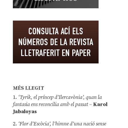
MÉS LLEGIT
1.
‘Tyrik, el príncep d’Ilercavònia’, quan la
fantasia ens reconcilia amb el passat
–
Karol
Jabaloyas
2.
‘Flor d’Escòcia’, l’himne d’una nació sense