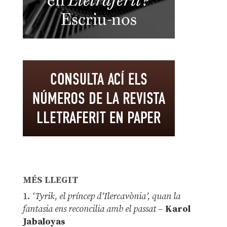
MÉS LLEGIT
1.
‘Tyrik, el príncep d’Ilercavònia’, quan la
fantasia ens reconcilia amb el passat
–
Karol
Jabaloyas