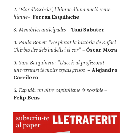
2.
‘Flor d’Escòcia’, l’himne d’una nació sense
himne–
Ferran Esquilache
3.
Memòries anticipades
–
Toni Sabater
4.
Paula Bonet: “He pintat la història de Rafael
Chirbes des dels budells i el cor” –
Óscar Mora
5.
Sara Barquinero: “L’accés al professorat
universitari té molts espais grisos”
–
Alejandro
Carrilero
6.
Espadà, un altre capitalisme és possible
–
Felip Bens