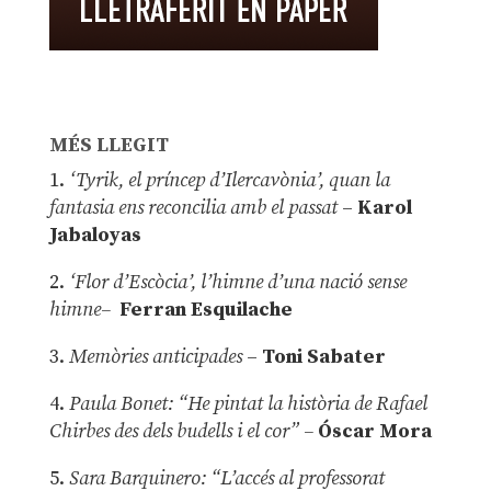
MÉS LLEGIT
1.
‘Tyrik, el príncep d’Ilercavònia’, quan la
fantasia ens reconcilia amb el passat
–
Karol
Jabaloyas
2.
‘Flor d’Escòcia’, l’himne d’una nació sense
himne–
Ferran Esquilache
3.
Memòries anticipades
–
Toni Sabater
4.
Paula Bonet: “He pintat la història de Rafael
Chirbes des dels budells i el cor” –
Óscar Mora
5.
Sara Barquinero: “L’accés al professorat