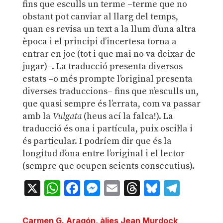
fins que esculls un terme –terme que no
obstant pot canviar al llarg del temps,
quan es revisa un text a la llum d’una altra
època i el principi d’incertesa torna a
entrar en joc (tot i que mai no va deixar de
jugar)–. La traducció presenta diversos
estats –o més prompte l’original presenta
diverses traduccions– fins que n’esculls un,
que quasi sempre és l’errata, com va passar
amb la
Vulgata
(heus ací la falca!). La
traducció és ona i partícula, puix oscil·la i
és particular. I podríem dir que és la
longitud d’ona entre l’original i el lector
(sempre que ocupen seients consecutius).
X
WhatsApp
Facebook
Messenger
Email
Threads
Bluesky
Teleg
Carmen G. Aragón, àlies Jean Murdock