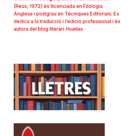
(Reus, 1972) és llicenciada en Filologia
Anglesa i postgrau en Tècniques Editorials. Es
dedica a la traducció i l’edició professional i és
autora del
blog literari
Huellas
.