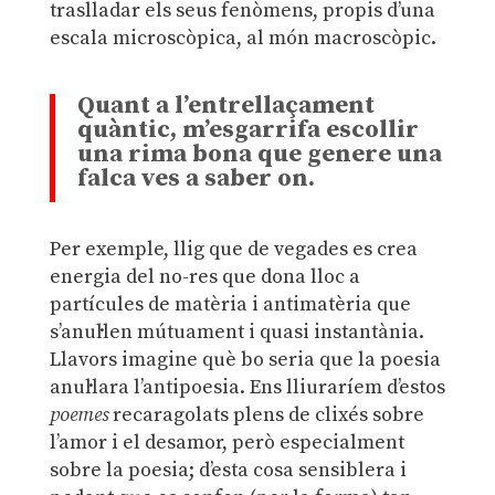
traslladar els seus fenòmens, propis d’una
escala microscòpica, al món macroscòpic.
Quant a l’entrellaçament
quàntic, m’esgarrifa escollir
una rima bona que genere una
falca ves a saber on.
Per exemple, llig que de vegades es crea
energia del no-res que dona lloc a
partícules de matèria i antimatèria que
s’anul·len mútuament i quasi instantània.
Llavors imagine què bo seria que la poesia
anul·lara l’antipoesia. Ens lliuraríem d’estos
poemes
recaragolats plens de clixés sobre
l’amor i el desamor, però especialment
sobre la poesia; d’esta cosa sensiblera i