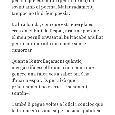
pedant que es confon (per la forma) tan
sovint amb el poema. Malauradament,
tampoc no tindríem poesia.
D’altra banda, com que esta energia es
crea en el buit de l’espai, ara tinc por que
el meu pernil envasat al buit acabe anul·lat
per un antipernil i em quede sense
esmorzar.
Quant a l’entrellaçament quàntic,
m’esgarrifa escollir una rima bona que
genere una falca ves a saber on. S’ha
d’anar a espai. És per això que
pràcticament no escric –físicament,
s’entén–.
També li pegue voltes a l’ofici i concloc que
la traducció és una superposició quàntica