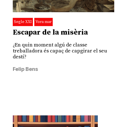
Segle XXI
Vora mar
Escapar de la misèria
¿En quin moment algú de classe
treballadora és capaç de capgirar el seu
destí?
Felip Bens