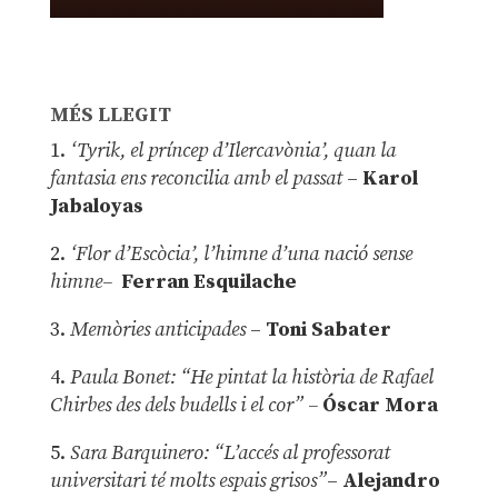
MÉS LLEGIT
1.
‘Tyrik, el príncep d’Ilercavònia’, quan la
fantasia ens reconcilia amb el passat
–
Karol
Jabaloyas
2.
‘Flor d’Escòcia’, l’himne d’una nació sense
himne–
Ferran Esquilache
3.
Memòries anticipades
–
Toni Sabater
4.
Paula Bonet: “He pintat la història de Rafael
Chirbes des dels budells i el cor” –
Óscar Mora
5.
Sara Barquinero: “L’accés al professorat
universitari té molts espais grisos”
–
Alejandro