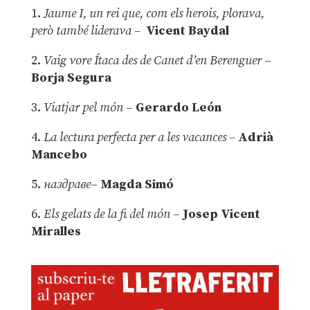
1.
Jaume I, un rei que, com els herois, plorava,
però també liderava –
Vicent Baydal
2.
Vaig vore Ítaca des de Canet d’en Berenguer
–
Borja Segura
3.
Viatjar pel món
–
Gerardo León
4.
La lectura perfecta per a les vacances –
Adrià
Mancebo
5.
наздраве
–
Magda Simó
6.
Els gelats de la fi del món
–
Josep Vicent
Miralles