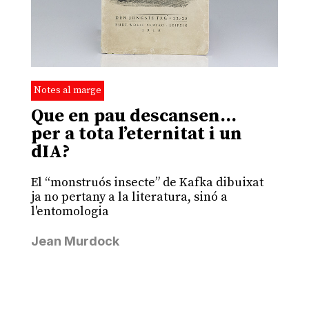
Notes al marge
Que en pau descansen…
per a tota l’eternitat i un
dIA?
El “monstruós insecte” de Kafka dibuixat
ja no pertany a la literatura, sinó a
l'entomologia
Jean Murdock