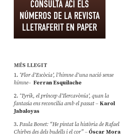
MÉS LLEGIT
1.
‘Flor d’Escòcia’, l’himne d’una nació sense
himne–
Ferran Esquilache
2.
‘Tyrik, el príncep d’Ilercavònia’, quan la
fantasia ens reconcilia amb el passat
–
Karol
Jabaloyas
3.
Paula Bonet: “He pintat la història de Rafael
Chirbes des dels budells i el cor” –
Óscar Mora