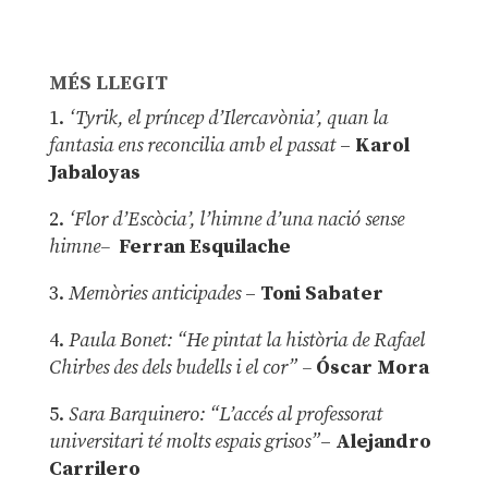
MÉS LLEGIT
1.
‘Tyrik, el príncep d’Ilercavònia’, quan la
fantasia ens reconcilia amb el passat
–
Karol
Jabaloyas
2.
‘Flor d’Escòcia’, l’himne d’una nació sense
himne–
Ferran Esquilache
3.
Memòries anticipades
–
Toni Sabater
4.
Paula Bonet: “He pintat la història de Rafael
Chirbes des dels budells i el cor” –
Óscar Mora
5.
Sara Barquinero: “L’accés al professorat
universitari té molts espais grisos”
–
Alejandro
Carrilero