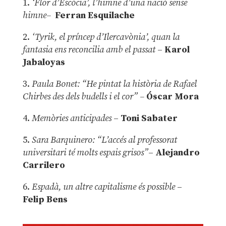
1.
‘Flor d’Escòcia’, l’himne d’una nació sense
himne–
Ferran Esquilache
2.
‘Tyrik, el príncep d’Ilercavònia’, quan la
fantasia ens reconcilia amb el passat
–
Karol
Jabaloyas
3.
Paula Bonet: “He pintat la història de Rafael
Chirbes des dels budells i el cor” –
Óscar Mora
4.
Memòries anticipades
–
Toni Sabater
5.
Sara Barquinero: “L’accés al professorat
universitari té molts espais grisos”
–
Alejandro
Carrilero
6.
Espadà, un altre capitalisme és possible
–
Felip Bens