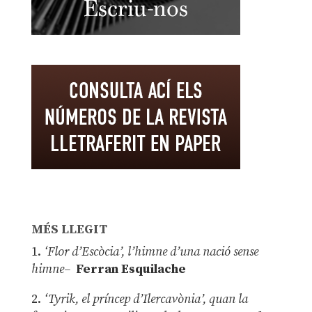
MÉS LLEGIT
1.
‘Flor d’Escòcia’, l’himne d’una nació sense
himne–
Ferran Esquilache
2.
‘Tyrik, el príncep d’Ilercavònia’, quan la