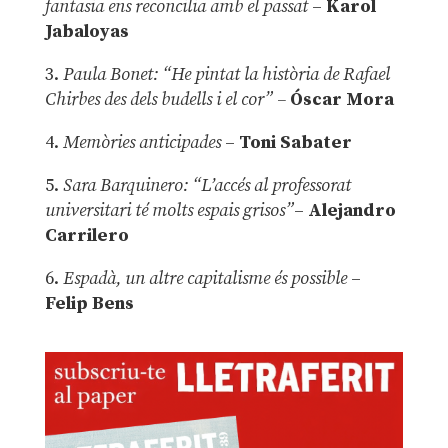
fantasia ens reconcilia amb el passat
–
Karol
Jabaloyas
3.
Paula Bonet: “He pintat la història de Rafael
Chirbes des dels budells i el cor” –
Óscar Mora
4.
Memòries anticipades
–
Toni Sabater
5.
Sara Barquinero: “L’accés al professorat
universitari té molts espais grisos”
–
Alejandro
Carrilero
6.
Espadà, un altre capitalisme és possible
–
Felip Bens