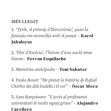
MÉS LLEGIT
1.
‘Tyrik, el príncep d’Ilercavònia’, quan la
fantasia ens reconcilia amb el passat
–
Karol
Jabaloyas
2.
‘Flor d’Escòcia’, l’himne d’una nació sense
himne–
Ferran Esquilache
3.
Memòries anticipades
–
Toni Sabater
4.
Paula Bonet: “He pintat la història de Rafael
Chirbes des dels budells i el cor” –
Óscar Mora
5.
Sara Barquinero: “L’accés al professorat
universitari té molts espais grisos”
–
Alejandro
Carrilero