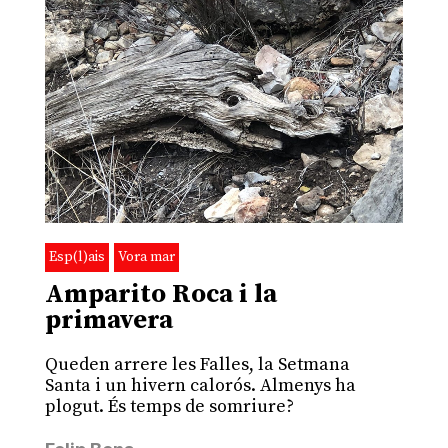
Esp(l)ais
Vora mar
Amparito Roca i la
primavera
Queden arrere les Falles, la Setmana
Santa i un hivern calorós. Almenys ha
plogut. És temps de somriure?