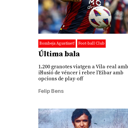
Bombeja Agustinet!
Foot-ball Club
Última bala
1.200 granotes viatgen a Vila-real amb
il·lusió de véncer i rebre l’Eibar amb
opcions de play-off
Felip Bens