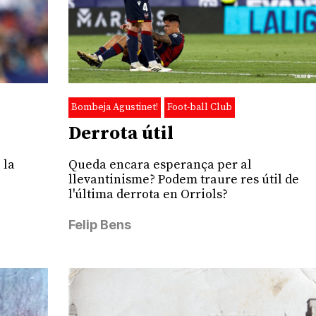
Bombeja Agustinet!
Foot-ball Club
Derrota útil
 la
Queda encara esperança per al
llevantinisme? Podem traure res útil de
l'última derrota en Orriols?
Felip Bens