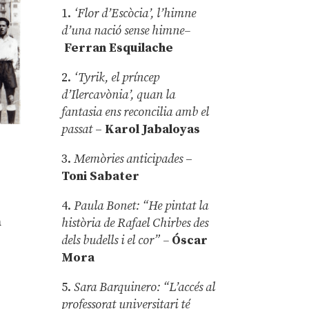
1.
‘Flor d’Escòcia’, l’himne
d’una nació sense himne–
Ferran Esquilache
2.
‘Tyrik, el príncep
d’Ilercavònia’, quan la
fantasia ens reconcilia amb el
passat
–
Karol Jabaloyas
3.
Memòries anticipades
–
Toni Sabater
4.
Paula Bonet: “He pintat la
m
història de Rafael Chirbes des
dels budells i el cor” –
Óscar
Mora
5.
Sara Barquinero: “L’accés al
professorat universitari té