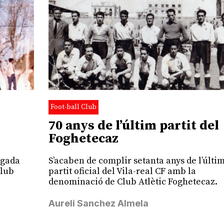
Foot-ball Club
70 anys de l’últim partit del
Foghetecaz
ugada
S’acaben de complir setanta anys de l’últi
club
partit oficial del Vila-real CF amb la
denominació de Club Atlètic Foghetecaz.
Aureli Sanchez Almela