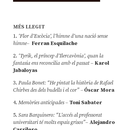
MÉS LLEGIT
1.
‘Flor d’Escòcia’, l’himne d’una nació sense
himne–
Ferran Esquilache
2.
‘Tyrik, el príncep d’Ilercavònia’, quan la
fantasia ens reconcilia amb el passat
–
Karol
Jabaloyas
3.
Paula Bonet: “He pintat la història de Rafael
Chirbes des dels budells i el cor” –
Óscar Mora
4.
Memòries anticipades
–
Toni Sabater
5.
Sara Barquinero: “L’accés al professorat
universitari té molts espais grisos”
–
Alejandro
Carrilero