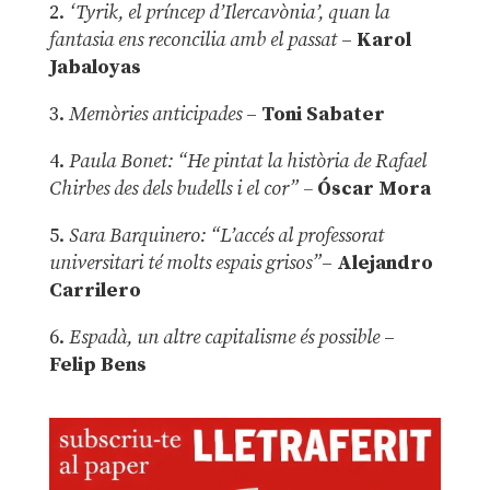
2.
‘Tyrik, el príncep d’Ilercavònia’, quan la
fantasia ens reconcilia amb el passat
–
Karol
Jabaloyas
3.
Memòries anticipades
–
Toni Sabater
4.
Paula Bonet: “He pintat la història de Rafael
Chirbes des dels budells i el cor” –
Óscar Mora
5.
Sara Barquinero: “L’accés al professorat
universitari té molts espais grisos”
–
Alejandro
Carrilero
6.
Espadà, un altre capitalisme és possible
–
Felip Bens