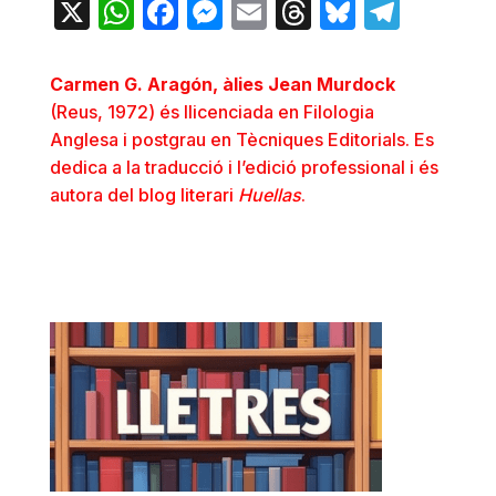
X
WhatsApp
Facebook
Messenger
Email
Threads
Bluesky
Teleg
Carmen G. Aragón, àlies Jean Murdock
(Reus, 1972) és llicenciada en Filologia
Anglesa i postgrau en Tècniques Editorials. Es
dedica a la traducció i l’edició professional i és
autora del
blog literari
Huellas
.