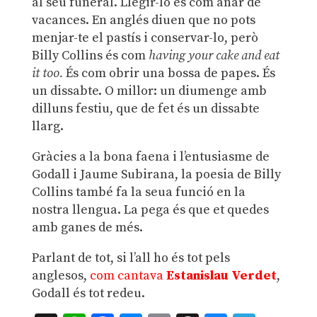
al seu funeral. Llegir-lo és com anar de
vacances. En anglés diuen que no pots
menjar-te el pastís i conservar-lo, però
Billy Collins és com
having your cake and eat
it too.
És com obrir una bossa de papes. És
un dissabte. O millor: un diumenge amb
dilluns festiu, que de fet és un dissabte
llarg.
Gràcies a la bona faena i l’entusiasme de
Godall i Jaume Subirana, la poesia de Billy
Collins també fa la seua funció en la
nostra llengua. La pega és que et quedes
amb ganes de més.
Parlant de tot, si l’all ho és tot pels
anglesos,
com cantava
Estanislau Verdet
,
Godall és tot redeu.