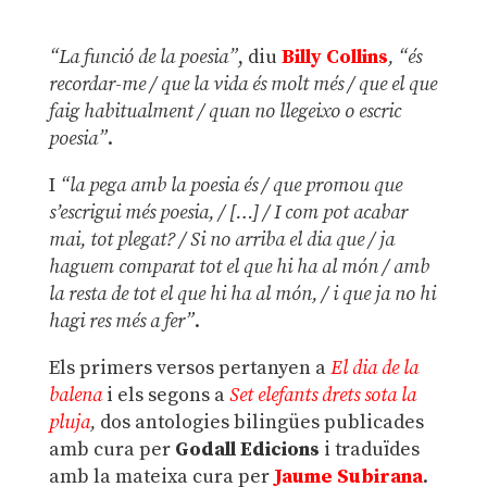
“La funció de la poesia”
, diu
Billy Collins
, “és
recordar-me / que la vida és molt més / que el que
faig habitualment / quan no llegeixo o escric
poesia”
.
I
“la pega amb la poesia és / que promou que
s’escrigui més poesia, / […] / I com pot acabar
mai, tot plegat? / Si no arriba el dia que / ja
haguem comparat tot el que hi ha al món / amb
la resta de tot el que hi ha al món, / i que ja no hi
hagi res més a fer”
.
Els primers versos pertanyen a
El dia de la
balena
i els segons a
Set elefants drets sota la
pluja
,
dos antologies bilingües publicades
amb cura per
Godall Edicions
i traduïdes
amb la mateixa cura per
Jaume Subirana
.