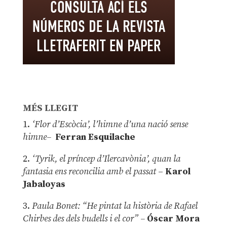
MÉS LLEGIT
1.
‘Flor d’Escòcia’, l’himne d’una nació sense
himne–
Ferran Esquilache
2.
‘Tyrik, el príncep d’Ilercavònia’, quan la
fantasia ens reconcilia amb el passat
–
Karol
Jabaloyas
3.
Paula Bonet: “He pintat la història de Rafael
Chirbes des dels budells i el cor” –
Óscar Mora