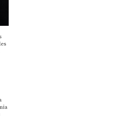
s
les
l
a
onia
c