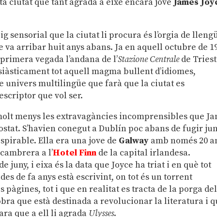
a ciutat que tant agrada a eixe encara jove
James Joy
ig sensorial que la ciutat li procura és l’orgia de lleng
 va arribar huit anys abans. Ja en aquell octubre de 1
primera vegada l’andana de l’
Stazione Centrale
de Triest
tusiàsticament tot aquell magma bullent d’idiomes,
xe univers multilingüe que farà que la ciutat es
escriptor que vol ser.
 i molt menys les extravagàncies incomprensibles que J
ostat. S’havien conegut a Dublín poc abans de fugir jun
spirable. Ella era una jove de
Galway
amb només 20 a
 cambrera a l’
Hotel Finn
de la capital irlandesa.
 juny, i eixa és la data que Joyce ha triat i en què tot
 des de fa anys està escrivint, on tot és un torrent
pàgines, tot i que en realitat es tracta de la porga de
obra que està destinada a revolucionar la literatura i 
cara que a ell li agrada
Ulysses
.