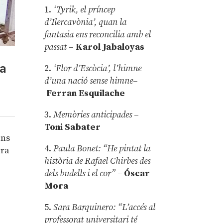
1.
‘Tyrik, el príncep
d’Ilercavònia’, quan la
fantasia ens reconcilia amb el
passat
–
Karol Jabaloyas
ua
2.
‘Flor d’Escòcia’, l’himne
d’una nació sense himne–
Ferran Esquilache
3.
Memòries anticipades
–
Toni Sabater
ans
4.
Paula Bonet: “He pintat la
ora
història de Rafael Chirbes des
dels budells i el cor” –
Óscar
Mora
5.
Sara Barquinero: “L’accés al
professorat universitari té