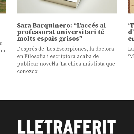
Sara Barquinero: “L’accés al
‘
professorat universitari té
d
molts espais grisos”
e
de
Després de ‘Los Escorpiones’, la doctora
La
ona
en Filosofia i escriptora acaba de
‘M
publicar novel·la ‘La chica más lista que
conozco’