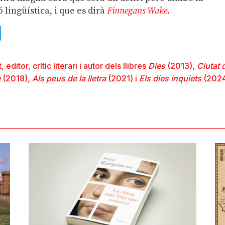
lingüística, i que es dirà
Finnegans Wake
.
ads
uesky
Telegram
ditor, crític literari i autor dels llibres
Dies
(2013),
Ciutat 
m
(2018)
, Als peus de la lletra
(2021) i
Els dies inquiets
(2024