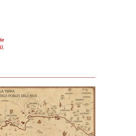
de
).