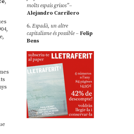
ce
,
molts espais grisos”
–
Alejandro Carrilero
ües
6.
Espadà, un altre
904,
capitalisme és possible
–
Felip
e,
Bens
ames
ts
nys
l
que