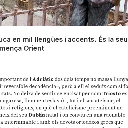
duca en mil llengües i accents. És la se
comença Orient
important de l’
Adriàtic
des dels temps no massa lluny
 irreversible decadència–, però a ell el seduïx com si f
iutats. No deixa de sentir-se encisat per com
Trieste
es
ngaresa, lleument eslava) i, tot i el seu ateisme, el
ltes i religions, en què el catolicisme preeminent no
oneix del seu
Dublín
natal i on conviu en una raonable
a interminable i amb els devots ortodoxos grecs que