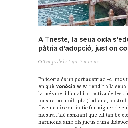
A Trieste, la seua oïda s’e
pàtria d’adopció, just on 
Temps de lectura:
2
minuts
En teoria és un port austríac –el més 
en què
Venècia
es va rendir a la seua
la més meridional i atractiva de les c
mostra tan múltiple (italiana, austroho
fascina eixe autèntic formiguer de cu
mostra l’alé asfixiant que ell tan bé c
harmonia amb els jueus d’una diàspor