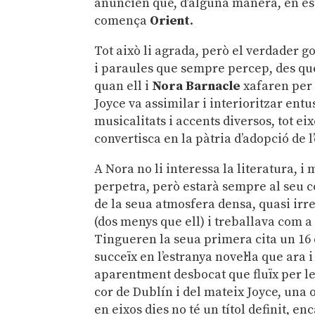
anuncien que, d’alguna manera, en est
comença
Orient
.
Tot això li agrada, però el verdader go
i paraules que sempre percep, des que
quan ell i
Nora Barnacle
xafaren per 
Joyce va assimilar i interioritzar en
musicalitats i accents diversos, tot ei
convertisca en la pàtria d’adopció de l’
A Nora no li interessa la literatura,
perpetra, però estarà sempre al seu c
de la seua atmosfera densa, quasi irre
(dos menys que ell) i treballava com a
Tingueren la seua primera cita un 16 de
succeïx en l’estranya novel·la que ara i
aparentment desbocat que fluïx per les 
cor de Dublín i del mateix Joyce, una 
en eixos dies no té un títol definit, en