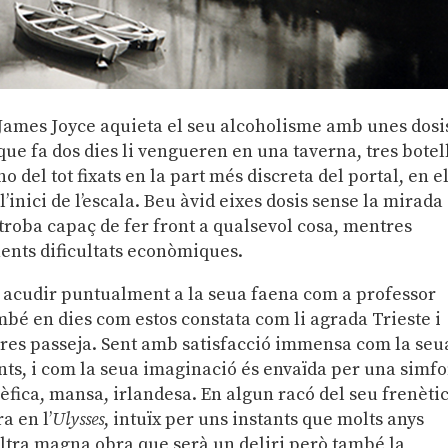
2 James Joyce aquieta el seu alcoholisme amb unes dosi
 que fa dos dies li vengueren en una taverna, tres botel
 del tot fixats en la part més discreta del portal, en e
l’inici de l’escala. Beu àvid eixes dosis sense la mirada
s troba capaç de fer front a qualsevol cosa, mentres
nents dificultats econòmiques.
a acudir puntualment a la seua faena com a professor
mbé en dies com estos constata com li agrada Trieste i
tres passeja. Sent amb satisfacció immensa com la seu
ents, i com la seua imaginació és envaïda per una simf
èfica, mansa, irlandesa. En algun racó del seu frenèti
a en l’
Ulysses
, intuïx per uns instants que molts anys
 altra magna obra que serà un deliri però també la