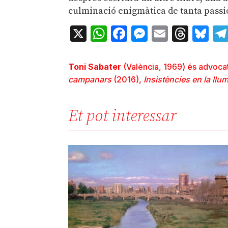
culminació enigmàtica de tanta passió 
X
WhatsApp
Facebook
Messenger
Email
Thre
Bl
Toni Sabater
(València, 1969) és advocat, e
campanars
(2016),
Insistències en la llu
Et pot interessar