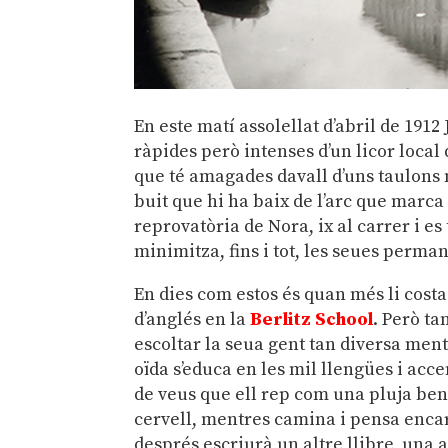
En este matí assolellat d’abril de 191
ràpides però intenses d’un licor local
que té amagades davall d’uns taulons no
buit que hi ha baix de l’arc que marca 
reprovatòria de Nora, ix al carrer i e
minimitza, fins i tot, les seues perma
En dies com estos és quan més li cost
d’anglés en la
Berlitz School
. Però ta
escoltar la seua gent tan diversa men
oïda s’educa en les mil llengües i acc
de veus que ell rep com una pluja ben
cervell, mentres camina i pensa encar
després escriurà un altre llibre, una