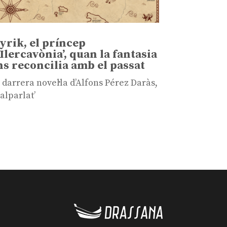
Tyrik, el príncep
’Ilercavònia’, quan la fantasia
ns reconcilia amb el passat
 darrera novel·la d’Alfons Pérez Daràs,
alparlat’