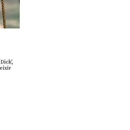
Dick',
eixir