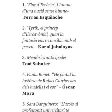
1.
‘Flor d’Escòcia’, l’himne
d’una nació sense himne–
Ferran Esquilache
2.
‘Tyrik, el príncep
d’Ilercavònia’, quan la
fantasia ens reconcilia amb el
passat
–
Karol Jabaloyas
3.
Memòries anticipades
–
Toni Sabater
4.
Paula Bonet: “He pintat la
història de Rafael Chirbes des
dels budells i el cor” –
Óscar
Mora
5.
Sara Barquinero: “L’accés al
professorat universitari té