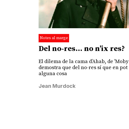
Notes al marge
Del no-res… no n’ix res?
El dilema de la cama d’Ahab, de 'Moby 
demostra que del no-res sí que en pot 
alguna cosa
Jean Murdock