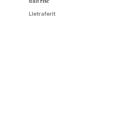
d’alt risc
Lletraferit