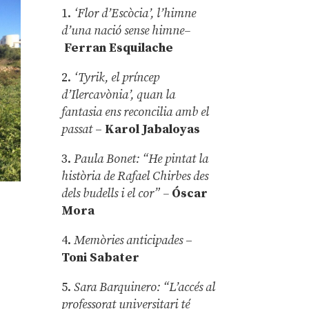
1.
‘Flor d’Escòcia’, l’himne
d’una nació sense himne–
Ferran Esquilache
2.
‘Tyrik, el príncep
d’Ilercavònia’, quan la
fantasia ens reconcilia amb el
passat
–
Karol Jabaloyas
3.
Paula Bonet: “He pintat la
història de Rafael Chirbes des
dels budells i el cor” –
Óscar
Mora
4.
Memòries anticipades
–
Toni Sabater
5.
Sara Barquinero: “L’accés al
professorat universitari té