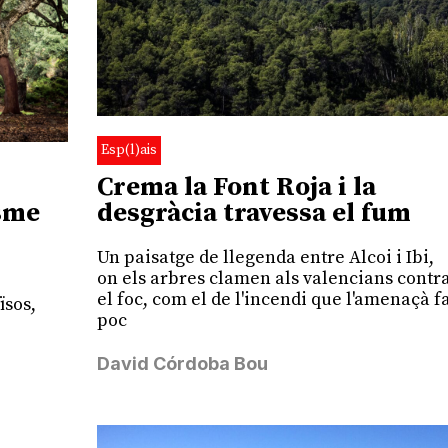
Esp(l)ais
Crema la Font Roja i la
desgràcia travessa el fum
isme
Un paisatge de llegenda entre Alcoi i Ibi,
on els arbres clamen als valencians contr
el foc, com el de l'incendi que l'amenaçà f
ïsos,
poc
David Córdoba Bou