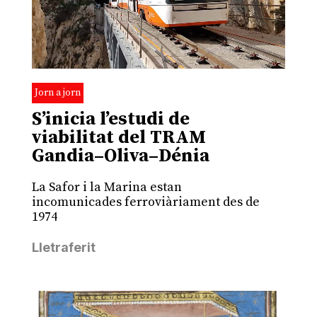
Jorn a jorn
S’inicia l’estudi de
viabilitat del TRAM
Gandia–Oliva–Dénia
La Safor i la Marina estan
incomunicades ferroviàriament des de
1974
Lletraferit