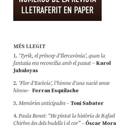
MÉS LLEGIT
1.
‘Tyrik, el príncep d’Ilercavònia’, quan la
fantasia ens reconcilia amb el passat
–
Karol
Jabaloyas
2.
‘Flor d’Escòcia’, l’himne d’una nació sense
himne–
Ferran Esquilache
3.
Memòries anticipades
–
Toni Sabater
4.
Paula Bonet: “He pintat la història de Rafael
Chirbes des dels budells i el cor” –
Óscar Mora