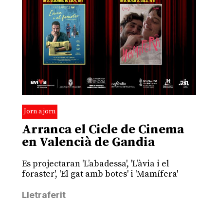
Jorn a jorn
Arranca el Cicle de Cinema
en Valencià de Gandia
Es projectaran 'L’abadessa', 'L’àvia i el
foraster', 'El gat amb botes' i 'Mamífera'
Lletraferit